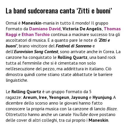
La band sudcoreana canta ‘Zitti e buoni’
Ormai è
Maneskin
-mania in tutto il mondo! Il gruppo
formato da
Damiano David
,
Victoria De Angelis
,
Thomas
Raggi
e
Ethan Torchio
continua a macinare successo tra gli
ascoltatori di musica. E a quanto pare le note di
‘Zitti e
buoni’
, brano vincitore del
Festival di Sanremo
e
dell’
Eurovision Song Contest
, sono arrivate anche in Corea. La
canzone ha conquistato le
Rolling Quartz
, una band rock
tutta al femminile che si è cimentata non solo
nell’esecuzione del pezzo, ma addirittura in italiano. Ciò
dimostra quindi come stiano state abbattute le barriere
linguistiche.
Le
Rolling Quartz
è un gruppo formato da 5
ragazze:
Areum, Iree, Yeongeun
,
Jayoung
e
Hyunjung
. A
dicembre dello scorso anno le giovani hanno fatto
conoscere la propria musica con la canzone di lancio
Blaze
.
Oltretutto hanno anche un canale
YouTube
dove postano
delle cover di altri colleghi, tra cui proprio i
Maneskin
.