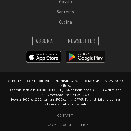
Gossip
Sanremo
Cucina
ABBONATI
NEWSLETTER
Visibilia Editrice S.r.l.
con sede in Via Privata Giovannino De Grassi 12/12A, 20123
Milano.
Capitale sociale € 100.000,00 I.V. - C.F./P.IVA ed iscrizione alla C.C.I.A.A. di Milano
N.10269990965 - REA MI-2519578.
Novella 2000 © 2026. Iscritta al ROC con il n.37767. Tutti i diritti di proprietà
letteraria ed artistica riservati.
CONTATTI
PRIVACY E COOKIES POLICY