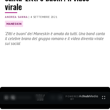
virale
ANDREA SANNA
|
4 SETTEMBRE 2021
MANESKIN
‘Zitti e buoni’ dei Maneskin è amata da tutti. Una band canta
il celebre brano del gruppo romano e il video diventa virale
sui social
0:27 /
Ad
hub
Media
POWERED
1
/
2
3:35
BY