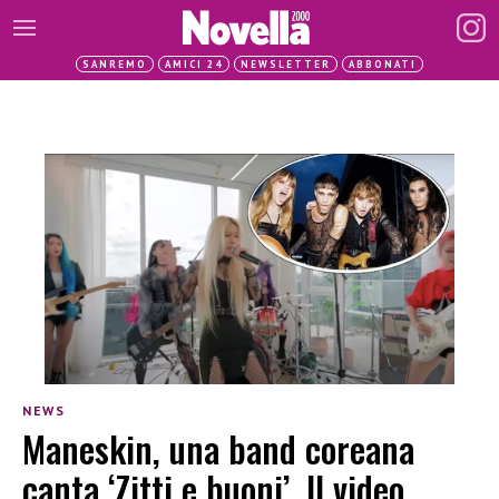
SANREMO
AMICI 24
NEWSLETTER
ABBONATI
NEWS
Maneskin, una band coreana
canta ‘Zitti e buoni’. Il video