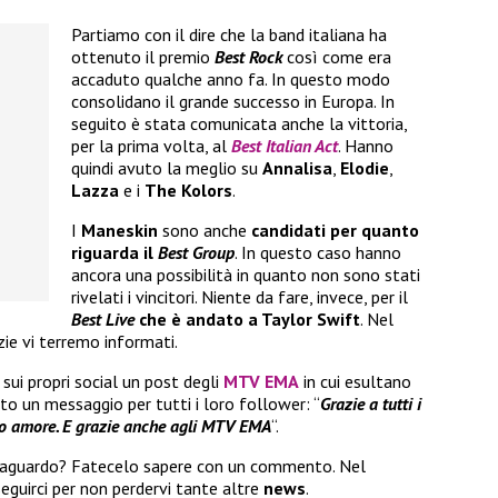
Partiamo con il dire che la band italiana ha
ottenuto il premio
Best Rock
così come era
accaduto qualche anno fa. In questo modo
consolidano il grande successo in Europa. In
seguito è stata comunicata anche la vittoria,
per la prima volta, al
Best Italian Act
. Hanno
quindi avuto la meglio su
Annalisa
,
Elodie
,
Lazza
e i
The Kolors
.
I
Maneskin
sono anche
candidati per quanto
riguarda il
Best Group
. In questo caso hanno
ancora una possibilità in quanto non sono stati
rivelati i vincitori. Niente da fare, invece, per il
Best Live
che è andato a Taylor Swift
. Nel
zie vi terremo informati.
sui propri social un post degli
MTV EMA
in cui esultano
tto un messaggio per tutti i loro follower: “
Grazie a tutti i
anto amore. E grazie anche agli MTV EMA
“.
 traguardo? Fatecelo sapere con un commento. Nel
eguirci per non perdervi tante altre
news
.