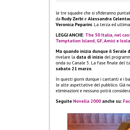
le tre squadre che si sfideranno punt
da
Rudy Zerbi
e
Alessandra Celenta
Veronica Peparini
. La terza ed ultim
LEGGI ANCHE
:
The 50 Italia, nel cas
Temptation Island, GF, Amici e Isol
Ma quando inizia dunque il Serale 
rivelare la
data di inizio
del programma
onda su Canale 5. La fase finale del 
sabato 21 marzo
.
In questi giorni dunque i cantanti e i
le alte aspettative del pubblico. Già 
eliminazioni e nessuno potrà considerar
Seguite
Novella 2000
anche su:
Fa