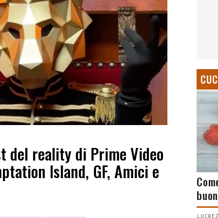
CUC
st del reality di Prime Video
ptation Island, GF, Amici e
Come
buon
LUCREZ