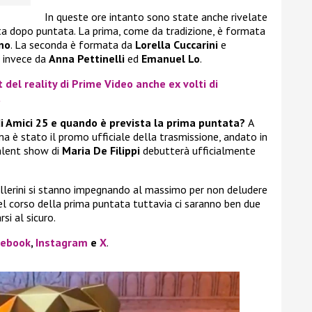
In queste ore intanto sono state anche rivelate
ata dopo puntata. La prima, come da tradizione, è formata
no
. La seconda è formata da
Lorella Cuccarini
e
a invece da
Anna Pettinelli
ed
Emanuel Lo
.
t del reality di Prime Video anche ex volti di
a
di Amici 25 e quando è prevista la prima puntata?
A
 è stato il promo ufficiale della trasmissione, andato in
talent show di
Maria De Filippi
debutterà ufficialmente
 ballerini si stanno impegnando al massimo per non deludere
nel corso della prima puntata tuttavia ci saranno ben due
si al sicuro.
cebook
,
Instagram
e
X
.