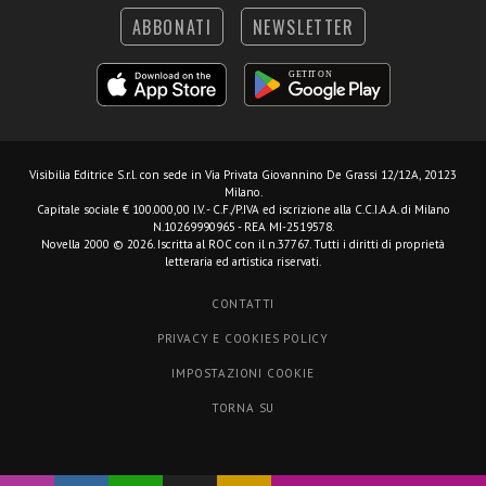
ABBONATI
NEWSLETTER
Visibilia Editrice S.r.l.
con sede in Via Privata Giovannino De Grassi 12/12A, 20123
Milano.
Capitale sociale € 100.000,00 I.V. - C.F./P.IVA ed iscrizione alla C.C.I.A.A. di Milano
N.10269990965 - REA MI-2519578.
Novella 2000 © 2026. Iscritta al ROC con il n.37767. Tutti i diritti di proprietà
letteraria ed artistica riservati.
CONTATTI
PRIVACY E COOKIES POLICY
IMPOSTAZIONI COOKIE
TORNA SU