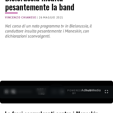
pesantemente la band
VINCENZO CHIANESE
|
26 MAGGIO 2021
Nel corso di un noto programma tv in Bielorussia, il
conduttore insulta pesantemente i Maneskin, con
dichiarazioni sconvolgenti.
0:27 /
Ad
hub
Media
POWERED
1
/
2
1:40
BY