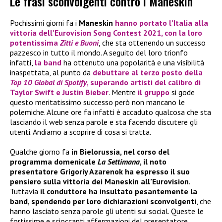
Le frasi sconvolgenti contro i Maneskin
Pochissimi giorni fa i
Maneskin
hanno portato l’Italia alla
vittoria dell’
Eurovision Song Contest 2021
, con la loro
potentissima
Zitti e Buoni
, che sta ottenendo un successo
pazzesco in tutto il mondo. A seguito del loro trionfo
infatti,
la band
ha ottenuto una popolarità e una visibilità
inaspettata, al punto da
debuttare al terzo posto della
Top 10 Global di Spotify
, superando artisti del calibro di
Taylor Swift
e
Justin Bieber
. Mentre
il gruppo
si gode
questo meritatissimo successo però non mancano le
polemiche. Alcune ore fa infatti è accaduto qualcosa che sta
lasciando il web senza parole e sta facendo discutere gli
utenti. Andiamo a scoprire di cosa si tratta.
Qualche giorno fa
in Bielorussia, nel corso del
programma domenicale
La Settimana
, il noto
presentatore Grigoriy Azarenok ha espresso il suo
pensiero sulla vittoria dei Maneskin all’Eurovision
.
Tuttavia
il conduttore ha insultato pesantemente la
band, spendendo per loro dichiarazioni sconvolgenti
, che
hanno lasciato senza parole gli utenti sui social. Queste le
fortissime e scioccanti affermazioni del presentatore,