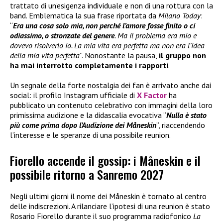
trattato di un’esigenza individuale e non di una rottura con la
band. Emblematica la sua frase riportata da
Milano Today
:
“
Era una cosa solo mia, non perché l’amore fosse finito o ci
odiassimo, o stronzate del genere
. Ma il problema era mio e
dovevo risolverlo io. La mia vita era perfetta ma non era l’idea
della mia vita perfetta
”. Nonostante la pausa,
il gruppo
non
ha
mai interrotto completamente i rapporti
.
Un segnale della forte nostalgia dei fan è arrivato anche dai
social: il profilo Instagram ufficiale di
X Factor
ha
pubblicato un contenuto celebrativo con immagini della loro
primissima audizione e la didascalia evocativa “
Nulla è stato
più come prima dopo l’Audizione dei Måneskin
”, riaccendendo
l’interesse e le speranze di una possibile reunion.
Fiorello accende il gossip: i Måneskin e il
possibile ritorno a Sanremo 2027
Negli ultimi giorni il nome dei Måneskin è tornato al centro
delle indiscrezioni. A rilanciare l’ipotesi di una reunion è stato
Rosario Fiorello durante il suo programma radiofonico
La