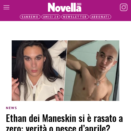
SANREMO
AMICI 24
NEWSLETTER
ABBONATI
NEWS
Ethan dei Maneskin si è rasato a
zero: verità o pesce d’aprile?