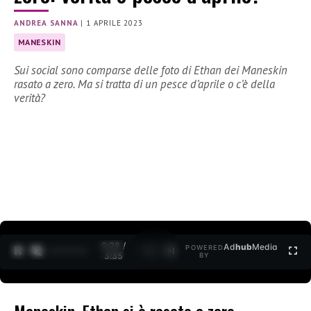
ANDREA SANNA
|
1 APRILE 2023
MANESKIN
Sui social sono comparse delle foto di Ethan dei Maneskin
rasato a zero. Ma si tratta di un pesce d’aprile o c’è della
verità?
0:30 /
Ad
hub
Media
POWERED
1
/
2
3:35
BY