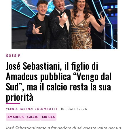
GOSSIP
José Sebastiani, il figlio di
Amadeus pubblica “Vengo dal
Sud”, ma il calcio resta la sua
priorità
YLENIA TARENZI COLOMBOTTI
|
10 LUGLIO 2026
AMADEUS
CALCIO
MUSICA
José Sebastiani torna a far parlare di sé, questa volta per un