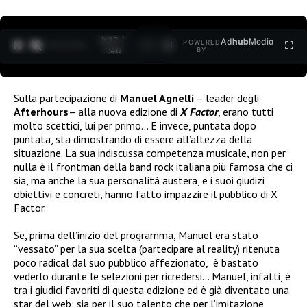
0:27 /
Ad
hub
Media
POWERED
1
/
2
1:40
BY
Sulla partecipazione di
Manuel Agnelli
– leader degli
Afterhours
– alla nuova edizione di
X Factor
, erano tutti
molto scettici, lui per primo… E invece, puntata dopo
puntata, sta dimostrando di essere all’altezza della
situazione. La sua indiscussa competenza musicale, non per
nulla è il frontman della band rock italiana più famosa che ci
sia, ma anche la sua personalità austera, e i suoi giudizi
obiettivi e concreti, hanno fatto impazzire il pubblico di X
Factor.
Se, prima dell’inizio del programma, Manuel era stato
“vessato” per la sua scelta (partecipare al reality) ritenuta
poco radical dal suo pubblico affezionato,
è bastato
vederlo durante le selezioni per ricredersi… Manuel, infatti, è
tra i giudici favoriti di questa edizione ed è già diventato una
star del web: sia per il suo talento che per l’imitazione