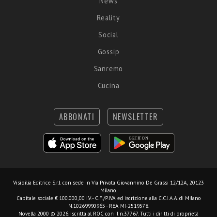
News
Reality
Social
Gossip
Sanremo
Cucina
ABBONATI
NEWSLETTER
Visibilia Editrice S.r.l.
con sede in Via Privata Giovannino De Grassi 12/12A, 20123
Milano.
Capitale sociale € 100.000,00 I.V. - C.F./P.IVA ed iscrizione alla C.C.I.A.A. di Milano
N.10269990965 - REA MI-2519578.
Novella 2000 © 2026. Iscritta al ROC con il n.37767. Tutti i diritti di proprietà