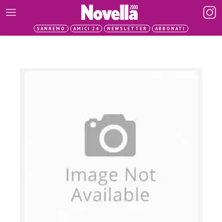
SANREMO
AMICI 24
NEWSLETTER
ABBONATI