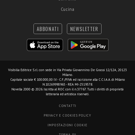
Cucina
ABBONATI
NEWSLETTER
Visibilia Editrice S.r.l.
con sede in Via Privata Giovannino De Grassi 12/12A, 20123
Milano.
Capitale sociale € 100.000,00 I.V. - C.F./P.IVA ed iscrizione alla C.C.I.A.A. di Milano
N.10269990965 - REA MI-2519578.
Novella 2000 © 2026. Iscritta al ROC con il n.37767. Tutti i diritti di proprietà
letteraria ed artistica riservati.
CONTATTI
PRIVACY E COOKIES POLICY
IMPOSTAZIONI COOKIE
TORNA SU