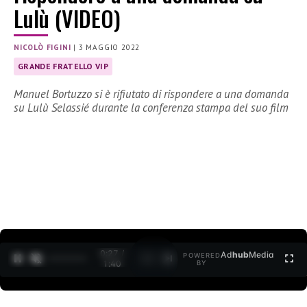
Lulù (VIDEO)
NICOLÒ FIGINI
|
3 MAGGIO 2022
GRANDE FRATELLO VIP
Manuel Bortuzzo si è rifiutato di rispondere a una domanda
su Lulù Selassié durante la conferenza stampa del suo film
0:27 /
Ad
hub
Media
POWERED
1
/
2
1:40
BY