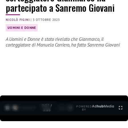
partecipato a Sanremo Giovani
NICOLÒ FIGINI
|
3 OTTOBRE 2023
UOMINI E DONNE
A Uomini e Donne è stato rivelato che Gianmarco, il
corteggiatore di Manuela Carriero, ha fatto Sanremo Giovani
0:28 /
Ad
hub
Media
POWERED
1
/
2
3:35
BY