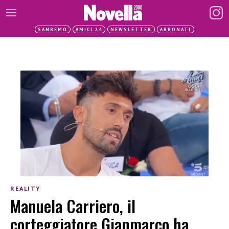
SANREMO
AMICI 24
NEWSLETTER
ABBONATI
REALITY
Manuela Carriero, il
corteggiatore Gianmarco ha