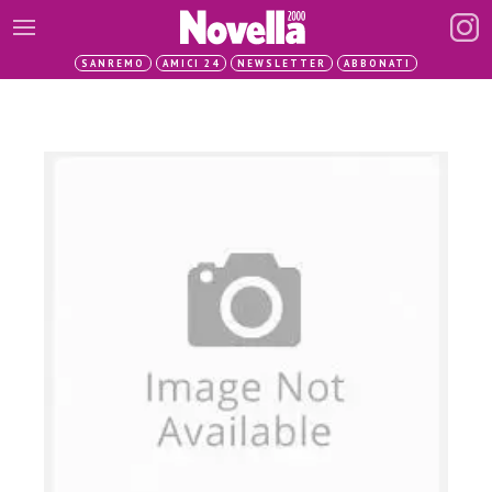
SANREMO
AMICI 24
NEWSLETTER
ABBONATI