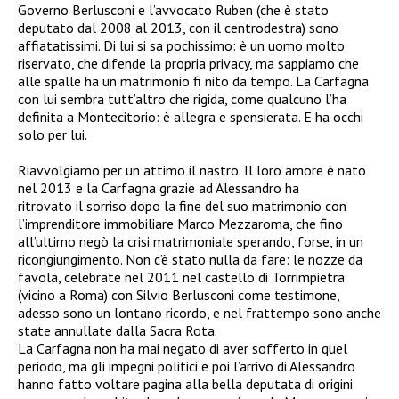
Governo Berlusconi e l’avvocato Ruben (che è stato
deputato dal 2008 al 2013, con il centrodestra) sono
affiatatissimi. Di lui si sa pochissimo: è un uomo molto
riservato, che difende la propria privacy, ma sappiamo che
alle spalle ha un matrimonio fi nito da tempo. La Carfagna
con lui sembra tutt’altro che rigida, come qualcuno l’ha
definita a Montecitorio: è allegra e spensierata. E ha occhi
solo per lui.
Riavvolgiamo per un attimo il nastro. Il loro amore è nato
nel 2013 e la Carfagna grazie ad Alessandro ha
ritrovato il sorriso dopo la fine del suo matrimonio con
l’imprenditore immobiliare Marco Mezzaroma, che fino
all’ultimo negò la crisi matrimoniale sperando, forse, in un
ricongiungimento. Non c’è stato nulla da fare: le nozze da
favola, celebrate nel 2011 nel castello di Torrimpietra
(vicino a Roma) con Silvio Berlusconi come testimone,
adesso sono un lontano ricordo, e nel frattempo sono anche
state annullate dalla Sacra Rota.
La Carfagna non ha mai negato di aver sofferto in quel
periodo, ma gli impegni politici e poi l’arrivo di Alessandro
hanno fatto voltare pagina alla bella deputata di origini