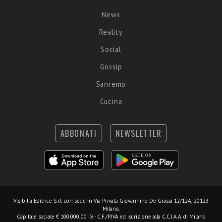
News
Reality
Social
Gossip
Sanremo
Cucina
ABBONATI
NEWSLETTER
Visibilia Editrice S.r.l.
con sede in Via Privata Giovannino De Grassi 12/12A, 20123
Milano.
Capitale sociale € 100.000,00 I.V. - C.F./P.IVA ed iscrizione alla C.C.I.A.A. di Milano