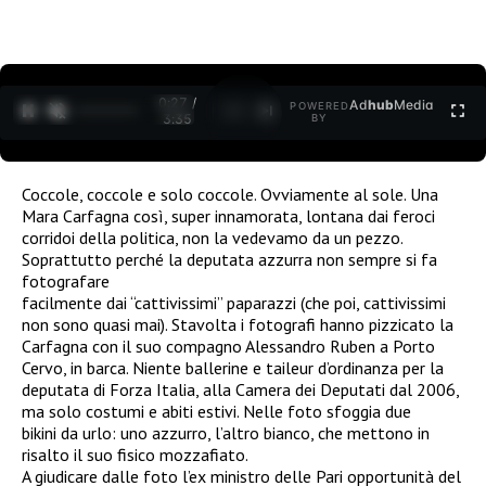
0:27 /
Ad
hub
Media
POWERED
1
/
2
3:35
BY
Coccole, coccole e solo coccole. Ovviamente al sole. Una
Mara Carfagna così, super innamorata, lontana dai feroci
corridoi della politica, non la vedevamo da un pezzo.
Soprattutto perché la deputata azzurra non sempre si fa
fotografare
facilmente dai “cattivissimi” paparazzi (che poi, cattivissimi
non sono quasi mai). Stavolta i fotografi hanno pizzicato la
Carfagna con il suo compagno Alessandro Ruben a Porto
Cervo, in barca. Niente ballerine e taileur d’ordinanza per la
deputata di Forza Italia, alla Camera dei Deputati dal 2006,
ma solo costumi e abiti estivi. Nelle foto sfoggia due
bikini da urlo: uno azzurro, l’altro bianco, che mettono in
risalto il suo fisico mozzafiato.
A giudicare dalle foto l’ex ministro delle Pari opportunità del