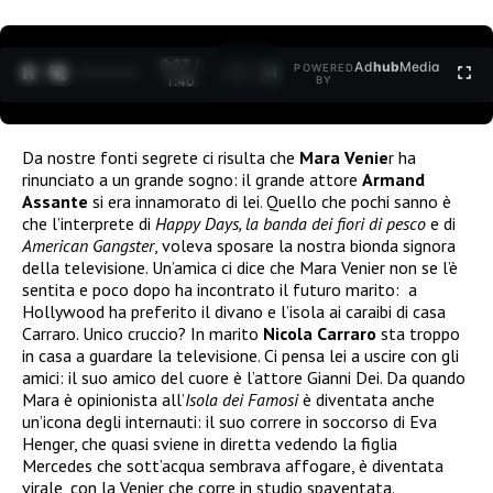
0:27 /
Ad
hub
Media
POWERED
1
/
2
1:40
BY
Da nostre fonti segrete ci risulta che
Mara Venie
r ha
rinunciato a un grande sogno: il grande attore
Armand
Assante
si era innamorato di lei. Quello che pochi sanno è
che l’interprete di
Happy Days, la banda dei fiori di pesco
e di
American Gangster
, voleva sposare la nostra bionda signora
della televisione. Un’amica ci dice che Mara Venier non se l’è
sentita e poco dopo ha incontrato il futuro marito: a
Hollywood ha preferito il divano e l’isola ai caraibi di casa
Carraro. Unico cruccio? In marito
Nicola Carraro
sta troppo
in casa a guardare la televisione. Ci pensa lei a uscire con gli
amici: il suo amico del cuore è l’attore Gianni Dei. Da quando
Mara è opinionista all’
Isola dei Famosi
è diventata anche
un’icona degli internauti: il suo correre in soccorso di Eva
Henger, che quasi sviene in diretta vedendo la figlia
Mercedes che sott’acqua sembrava affogare, è diventata
virale, con la Venier che corre in studio spaventata.