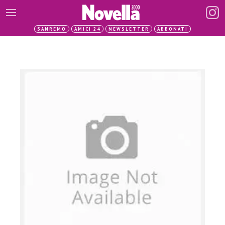
SANREMO
AMICI 24
NEWSLETTER
ABBONATI