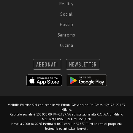
Reality
Social
Gossip
Sanremo
Cucina
ABBONATI
NEWSLETTER
Visibilia Editrice S.r.l.
con sede in Via Privata Giovannino De Grassi 12/12A, 20123
Milano.
Capitale sociale € 100.000,00 I.V. - C.F./P.IVA ed iscrizione alla C.C.I.A.A. di Milano
N.10269990965 - REA MI-2519578.
Novella 2000 © 2026. Iscritta al ROC con il n.37767. Tutti i diritti di proprietà
letteraria ed artistica riservati.