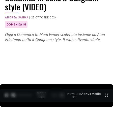
style (VIDEO)
ANDREA SANNA
|
27 OTTOBRE 2024
DOMENICA IN
Oggi a Domenica In Mara Venier scatenata insieme ad Alan
Friedman balla il Gangnam style. Il video diventa virale
0:12 /
Ad
hub
Media
POWERED
1
/
2
1:40
BY