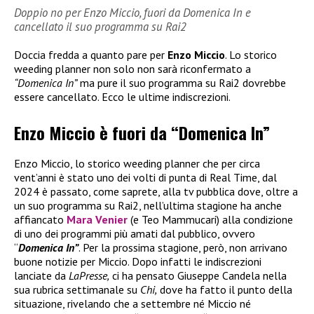
Doppio no per Enzo Miccio, fuori da Domenica In e
cancellato il suo programma su Rai2
Doccia fredda a quanto pare per
Enzo Miccio
. Lo storico
weeding planner non solo non sarà riconfermato a
“Domenica In”
ma pure il suo programma su Rai2 dovrebbe
essere cancellato. Ecco le ultime indiscrezioni.
Enzo Miccio è fuori da “Domenica In”
Enzo Miccio, lo storico weeding planner che per circa
vent’anni è stato uno dei volti di punta di Real Time, dal
2024 è passato, come saprete, alla tv pubblica dove, oltre a
un suo programma su Rai2, nell’ultima stagione ha anche
affiancato
Mara Venier
(e Teo Mammucari) alla condizione
di uno dei programmi più amati dal pubblico, ovvero
“
Domenica In”
. Per la prossima stagione, però, non arrivano
buone notizie per Miccio. Dopo infatti le indiscrezioni
lanciate da
LaPresse,
ci ha pensato Giuseppe Candela nella
sua rubrica settimanale su
Chi,
dove ha fatto il punto della
situazione, rivelando che a settembre né Miccio né