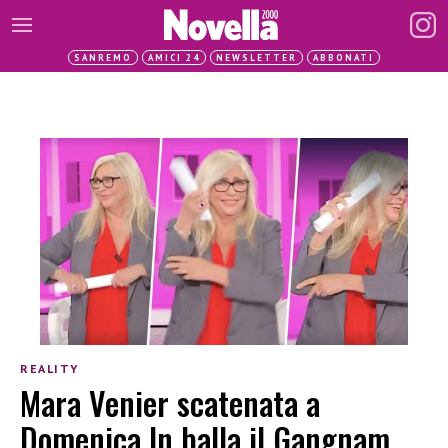
SANREMO
AMICI 24
NEWSLETTER
ABBONATI
REALITY
Mara Venier scatenata a
Domenica In balla il Gangnam