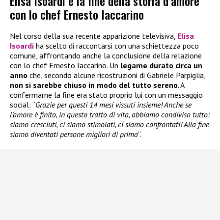
Elisa Isoardi e la fine della storia d’amore
con lo chef Ernesto Iaccarino
Nel corso della sua recente apparizione televisiva,
Elisa
Isoardi
ha scelto di raccontarsi con una schiettezza poco
comune, affrontando anche la conclusione della relazione
con lo chef Ernesto Iaccarino. Un
legame durato circa un
anno
che, secondo alcune ricostruzioni di Gabriele Parpiglia,
non si sarebbe chiuso in modo del tutto sereno
. A
confermarne la fine era stato proprio lui con un messaggio
social: “
Grazie per questi 14 mesi vissuti insieme! Anche se
l’amore è finito, in questo tratto di vita, abbiamo condiviso tutto:
siamo cresciuti, ci siamo stimolati, ci siamo confrontati! Alla fine
siamo diventati persone migliori di prima
“.