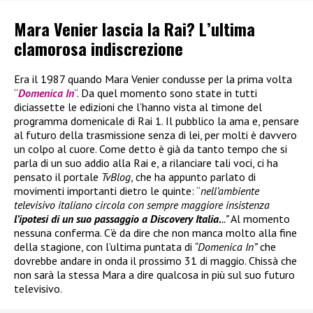
Mara Venier lascia la Rai? L’ultima
clamorosa indiscrezione
Era il 1987 quando Mara Venier condusse per la prima volta
“
Domenica In
“. Da quel momento sono state in tutti
diciassette le edizioni che l’hanno vista al timone del
programma domenicale di Rai 1. Il pubblico la ama e, pensare
al futuro della trasmissione senza di lei, per molti è davvero
un colpo al cuore. Come detto è già da tanto tempo che si
parla di un suo addio alla Rai e, a rilanciare tali voci, ci ha
pensato il portale
TvBlog
, che ha appunto parlato di
movimenti importanti dietro le quinte: “
nell’ambiente
televisivo italiano circola con sempre maggiore insistenza
l’ipotesi di un suo passaggio a Discovery Italia.
..”
Al momento
nessuna conferma. C’è da dire che non manca molto alla fine
della stagione, con l’ultima puntata di
“Domenica In”
che
dovrebbe andare in onda il prossimo 31 di maggio. Chissà che
non sarà la stessa Mara a dire qualcosa in più sul suo futuro
televisivo.