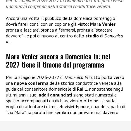
Per la stagione 2026-2027 di Domenica In tutto porta verso
una nuova conferma della storica conduttrice veneta.
Ancora una volta, il pubblico della domenica pomeriggio
dovrà fare i conti con un copione già visto:
Mara Venier
pronta a lasciare, pronta a fermarsi, pronta a “staccare
davvero”… e poi di nuovo al centro dello
studio
di
Domenica
In
.
Mara Venier ancora a Domenica In: nel
2027 tiene il timone del programma
Per la stagione 2026-2027 di
Domenica In
tutto porta verso
una
nuova
conferma
della storica conduttrice veneta alla
guida del contenitore domenicale di
Rai 1
, nonostante negli
ultimi anni i suoi
addii annunciati
siano stati numerosi e
spesso accompagnati da dichiarazioni molto nette sulla
voglia di rallentare i ritmi televisivi. Eppure, quando si parla di
“zia Mara”, la parola fine sembra non arrivare mai davvero.