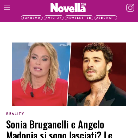
SANREMO
AMICI 24
NEWSLETTER
ABBONATI
REALITY
Sonia Bruganelli e Angelo
Madonia si sono lasciati? Le