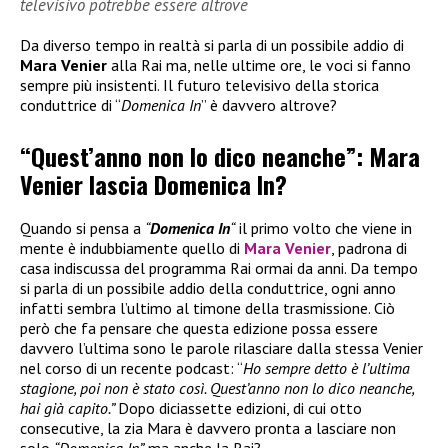
televisivo potrebbe essere altrove
Da diverso tempo in realtà si parla di un possibile addio di
Mara Venier
alla Rai ma, nelle ultime ore, le voci si fanno
sempre più insistenti. Il futuro televisivo della storica
conduttrice di “
Domenica In
” è davvero altrove?
“Quest’anno non lo dico neanche”: Mara
Venier lascia Domenica In?
Quando si pensa a
“
Domenica In
“
il primo volto che viene in
mente è indubbiamente quello di
Mara Venier
, padrona di
casa indiscussa del programma Rai ormai da anni. Da tempo
si parla di un possibile addio della conduttrice, ogni anno
infatti sembra l’ultimo al timone della trasmissione. Ciò
però che fa pensare che questa edizione possa essere
davvero l’ultima sono le parole rilasciare dalla stessa Venier
nel corso di un recente podcast: “
Ho sempre detto è l’ultima
stagione, poi non è stato così. Quest’anno non lo dico neanche,
hai già capito.”
Dopo diciassette edizioni, di cui otto
consecutive, la zia Mara è davvero pronta a lasciare non
solo
“Domenica In”
ma anche la Rai?