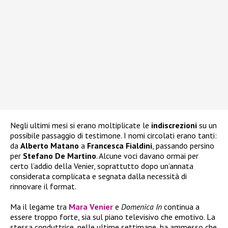
Negli ultimi mesi si erano moltiplicate le
indiscrezioni
su un
possibile passaggio di testimone. I nomi circolati erano tanti:
da
Alberto
Matano
a
Francesca
Fialdini
, passando persino
per
Stefano De Martino
. Alcune voci davano ormai per
certo l’addio della Venier, soprattutto dopo un’annata
considerata complicata e segnata dalla necessità di
rinnovare il format.
Ma il legame tra
Mara Venier
e
Domenica In
continua a
essere troppo forte, sia sul piano televisivo che emotivo. La
stessa conduttrice, nelle ultime settimane, ha ammesso che