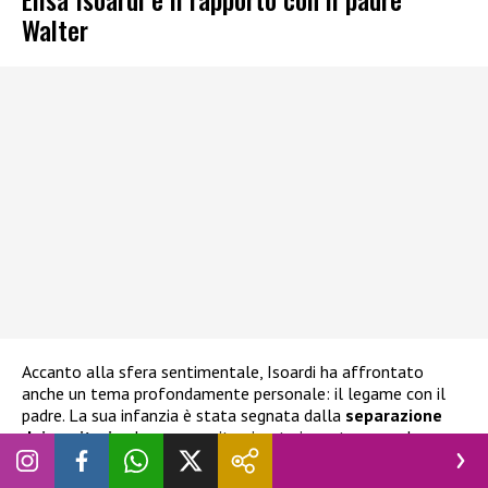
Walter
Accanto alla sfera sentimentale, Isoardi ha affrontato
anche un tema profondamente personale: il legame con il
padre. La sua infanzia è stata segnata dalla
separazione
dei genitori
e da una crescita vissuta in parte senza la sua
presenza costante. Come ha raccontato: “
Mia mamma aveva
15 anni quando aspettava mio fratello Domenico e si è sposata