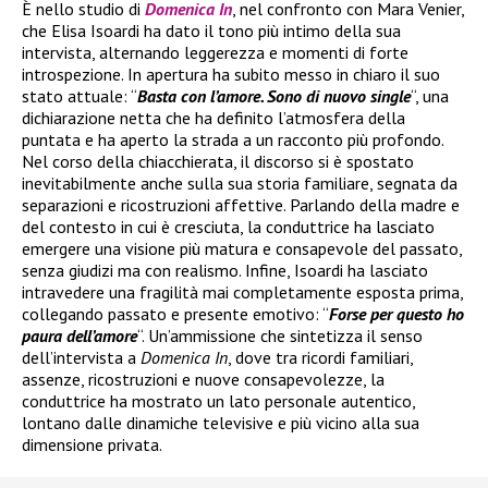
È nello studio di
Domenica In
, nel confronto con Mara Venier,
che Elisa Isoardi ha dato il tono più intimo della sua
intervista, alternando leggerezza e momenti di forte
introspezione. In apertura ha subito messo in chiaro il suo
stato attuale: “
Basta con l’amore. Sono di nuovo single
“, una
dichiarazione netta che ha definito l’atmosfera della
puntata e ha aperto la strada a un racconto più profondo.
Nel corso della chiacchierata, il discorso si è spostato
inevitabilmente anche sulla sua storia familiare, segnata da
separazioni e ricostruzioni affettive. Parlando della madre e
del contesto in cui è cresciuta, la conduttrice ha lasciato
emergere una visione più matura e consapevole del passato,
senza giudizi ma con realismo. Infine, Isoardi ha lasciato
intravedere una fragilità mai completamente esposta prima,
collegando passato e presente emotivo: “
Forse per questo ho
paura dell’amore
“. Un’ammissione che sintetizza il senso
dell’intervista a
Domenica In
, dove tra ricordi familiari,
assenze, ricostruzioni e nuove consapevolezze, la
conduttrice ha mostrato un lato personale autentico,
lontano dalle dinamiche televisive e più vicino alla sua
dimensione privata.