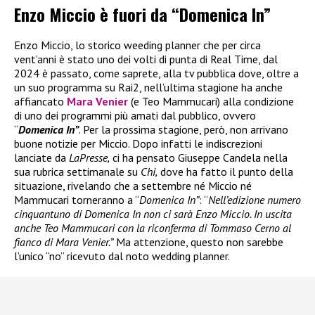
Enzo Miccio è fuori da “Domenica In”
Enzo Miccio, lo storico weeding planner che per circa
vent’anni è stato uno dei volti di punta di Real Time, dal
2024 è passato, come saprete, alla tv pubblica dove, oltre a
un suo programma su Rai2, nell’ultima stagione ha anche
affiancato
Mara Venier
(e Teo Mammucari) alla condizione
di uno dei programmi più amati dal pubblico, ovvero
“
Domenica In”
. Per la prossima stagione, però, non arrivano
buone notizie per Miccio. Dopo infatti le indiscrezioni
lanciate da
LaPresse,
ci ha pensato Giuseppe Candela nella
sua rubrica settimanale su
Chi,
dove ha fatto il punto della
situazione, rivelando che a settembre né Miccio né
Mammucari torneranno a “
Domenica In”
: “
Nell’edizione numero
cinquantuno di Domenica In non ci sarà Enzo Miccio. In uscita
anche Teo Mammucari con la riconferma di Tommaso Cerno al
fianco di Mara Venier.”
Ma attenzione, questo non sarebbe
l’unico “no” ricevuto dal noto wedding planner.