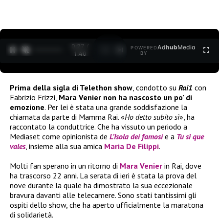
0:27 /
Ad
hub
Media
POWERED
1
/
2
1:40
BY
Prima della sigla di Telethon show
, condotto su
Rai1
con
Fabrizio Frizzi,
Mara Venier non ha nascosto un po’ di
emozione
. Per lei è stata una grande soddisfazione la
chiamata da parte di Mamma Rai. «
Ho
detto subito sì
», ha
raccontato la conduttrice. Che ha vissuto un periodo a
Mediaset come opinionista de
L’Isola dei famosi
e a
Tu sì que
vales
, insieme alla sua amica
Maria De Filippi
.
Molti fan sperano in un ritorno di
Mara Venier
in Rai, dove
ha trascorso 22 anni. La serata di ieri è stata la prova del
nove durante la quale ha dimostrato la sua eccezionale
bravura davanti alle telecamere. Sono stati tantissimi gli
ospiti dello show, che ha aperto ufficialmente la maratona
di solidarietà.