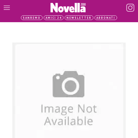
SANREMO
AMICI 24
NEWSLETTER
ABBONATI