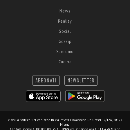
News
Reality
Social
Gossip
Sanremo
Cucina
ABBONATI
NEWSLETTER
Visibilia Editrice S.r.l.
con sede in Via Privata Giovannino De Grassi 12/12A, 20123
Milano.
Capitale sociale € 100.000,00 I.V. - C.F./P.IVA ed iscrizione alla C.C.I.A.A. di Milano