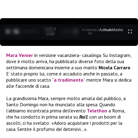
0:27 /
Ad
hub
Media
POWERED
1
/
2
3:35
BY
Mara Venier
in versione vacanziera- casalinga. Su Instagram,
dove è molto arriva, ha pubblicato diverse foto della sua
settimana domenicana insieme a suo marito
Nicola Carraro
.
E’ stato proprio lui, come è accaduto anche in passato, a
pubblicare uno scatto “
a tradimento
” mentre Mara si dedica
alle faccende di casa.
La grandissima Mara, sempre molto amata dal pubblico, a
Santo Domingo non ha rinunciato alla spesa. Quando
l’abbiamo incontrata prima dell’evento
Telethon
a Roma,
che ha condotto in prima serata su
Rai1
con un boom di
ascolti, ci ha svelato: «Adoro acquistare i prodotti per la
casa. Sentire il profumo dei detersivi…».