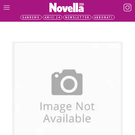
SANREMO
AMICI 24
NEWSLETTER
ABBONATI