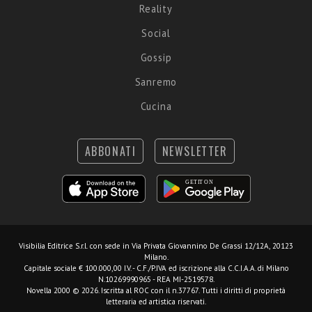
Reality
Social
Gossip
Sanremo
Cucina
ABBONATI
NEWSLETTER
Visibilia Editrice S.r.l.
con sede in Via Privata Giovannino De Grassi 12/12A, 20123
Milano.
Capitale sociale € 100.000,00 I.V. - C.F./P.IVA ed iscrizione alla C.C.I.A.A. di Milano
N.10269990965 - REA MI-2519578.
Novella 2000 © 2026. Iscritta al ROC con il n.37767. Tutti i diritti di proprietà
letteraria ed artistica riservati.