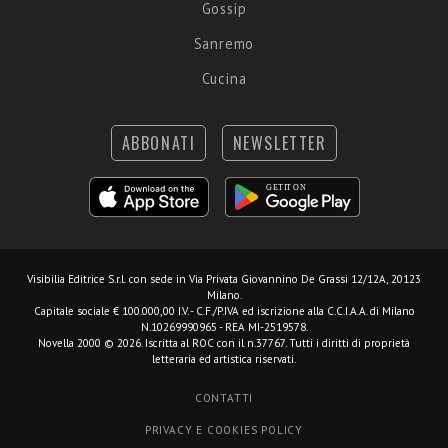
Gossip
Sanremo
Cucina
ABBONATI
NEWSLETTER
Visibilia Editrice S.r.l.
con sede in Via Privata Giovannino De Grassi 12/12A, 20123
Milano.
Capitale sociale € 100.000,00 I.V. - C.F./P.IVA ed iscrizione alla C.C.I.A.A. di Milano
N.10269990965 - REA MI-2519578.
Novella 2000 © 2026. Iscritta al ROC con il n.37767. Tutti i diritti di proprietà
letteraria ed artistica riservati.
CONTATTI
PRIVACY E COOKIES POLICY