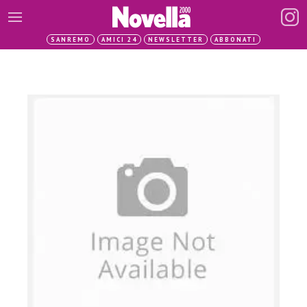
SANREMO
AMICI 24
NEWSLETTER
ABBONATI