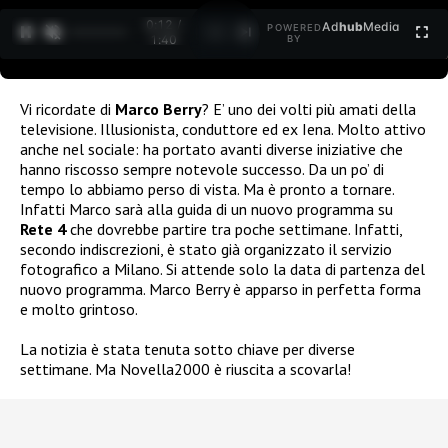
0:12 /
Ad
hub
Media
POWERED
1
/
2
1:40
BY
Vi ricordate di
Marco Berry
? E’ uno dei volti più amati della
televisione. Illusionista, conduttore ed ex Iena. Molto attivo
anche nel sociale: ha portato avanti diverse iniziative che
hanno riscosso sempre notevole successo. Da un po’ di
tempo lo abbiamo perso di vista. Ma è pronto a tornare.
Infatti Marco sarà alla guida di un nuovo programma su
Rete 4
che dovrebbe partire tra poche settimane. Infatti,
secondo indiscrezioni, è stato già organizzato il servizio
fotografico a Milano. Si attende solo la data di partenza del
nuovo programma. Marco Berry è apparso in perfetta forma
e molto grintoso.
La notizia è stata tenuta sotto chiave per diverse
settimane. Ma Novella2000 è riuscita a scovarla!