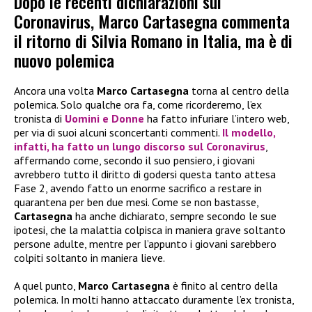
Dopo le recenti dichiarazioni sul
Coronavirus, Marco Cartasegna commenta
il ritorno di Silvia Romano in Italia, ma è di
nuovo polemica
Ancora una volta
Marco Cartasegna
torna al centro della
polemica. Solo qualche ora fa, come ricorderemo, l’ex
tronista di
Uomini e Donne
ha fatto infuriare l’intero web,
per via di suoi alcuni sconcertanti commenti.
Il modello,
infatti, ha fatto un lungo discorso sul Coronavirus
,
affermando come, secondo il suo pensiero, i giovani
avrebbero tutto il diritto di godersi questa tanto attesa
Fase 2, avendo fatto un enorme sacrifico a restare in
quarantena per ben due mesi. Come se non bastasse,
Cartasegna
ha anche dichiarato, sempre secondo le sue
ipotesi, che la malattia colpisca in maniera grave soltanto
persone adulte, mentre per l’appunto i giovani sarebbero
colpiti soltanto in maniera lieve.
A quel punto,
Marco Cartasegna
è finito al centro della
polemica. In molti hanno attaccato duramente l’ex tronista,