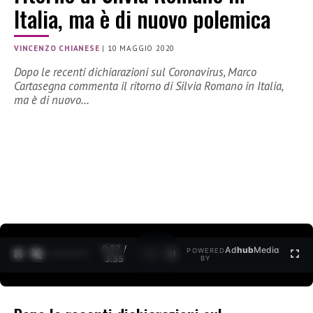
Italia, ma è di nuovo polemica
VINCENZO CHIANESE
|
10 MAGGIO 2020
Dopo le recenti dichiarazioni sul Coronavirus, Marco
Cartasegna commenta il ritorno di Silvia Romano in Italia,
ma è di nuovo…
0:27 /
Ad
hub
Media
POWERED
1
/
2
3:35
BY