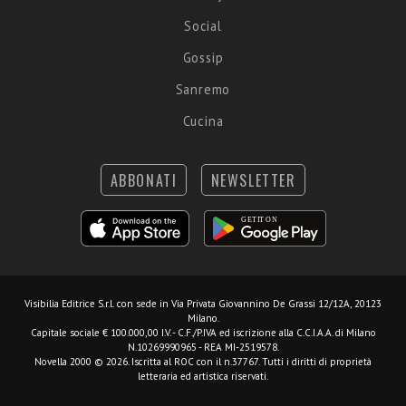
Social
Gossip
Sanremo
Cucina
ABBONATI
NEWSLETTER
Visibilia Editrice S.r.l.
con sede in Via Privata Giovannino De Grassi 12/12A, 20123
Milano.
Capitale sociale € 100.000,00 I.V. - C.F./P.IVA ed iscrizione alla C.C.I.A.A. di Milano
N.10269990965 - REA MI-2519578.
Novella 2000 © 2026. Iscritta al ROC con il n.37767. Tutti i diritti di proprietà
letteraria ed artistica riservati.