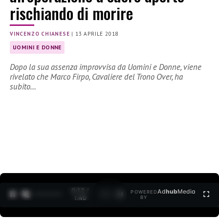
rischiando di morire
VINCENZO CHIANESE
|
13 APRILE 2018
UOMINI E DONNE
Dopo la sua assenza improvvisa da Uomini e Donne, viene
rivelato che Marco Firpo, Cavaliere del Trono Over, ha
subito…
0:12 /
Ad
hub
Media
POWERED
1
/
2
1:40
BY