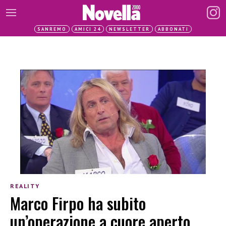
SANREMO
AMICI 24
NEWSLETTER
ABBONATI
REALITY
Marco Firpo ha subito
un’operazione a cuore aperto