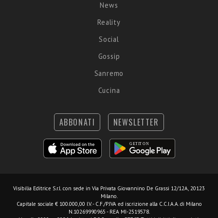
News
Reality
Social
Gossip
Sanremo
Cucina
ABBONATI
NEWSLETTER
Visibilia Editrice S.r.l.
con sede in Via Privata Giovannino De Grassi 12/12A, 20123
Milano.
Capitale sociale € 100.000,00 I.V. - C.F./P.IVA ed iscrizione alla C.C.I.A.A. di Milano
N.10269990965 - REA MI-2519578.