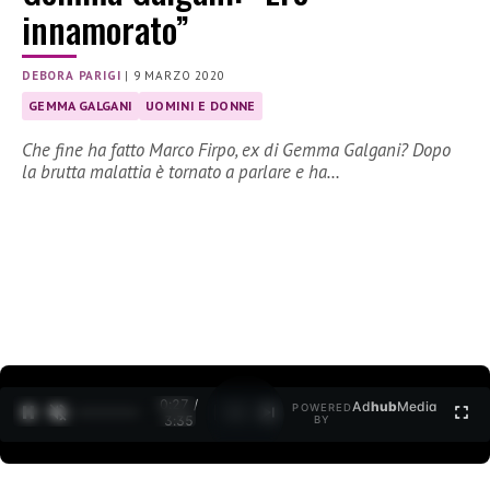
innamorato”
DEBORA PARIGI
|
9 MARZO 2020
GEMMA GALGANI
UOMINI E DONNE
Che fine ha fatto Marco Firpo, ex di Gemma Galgani? Dopo
la brutta malattia è tornato a parlare e ha…
0:27 /
Ad
hub
Media
POWERED
1
/
2
3:35
BY