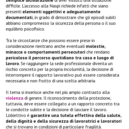
semplice dichiarazione
di aver vissuto una situazione
difficile. L’accesso alla Naspi richiede infatti che siano
presenti
elementi oggettivi e adeguatamente
documentati
, in grado di dimostrare che gli episodi subiti
abbiano compromesso la sicurezza della persona o il suo
equilibrio psicofisico.
Tra le circostanze che possono essere prese in
considerazione rientrano anche eventuali
molestie,
minacce o comportamenti persecutori
che rendano
pericoloso il percorso quotidiano tra casa e luogo di
lavoro
. Se raggiungere la sede professionale diventa un
rischio concreto per la propria incolumità, la decisione di
interrompere il rapporto lavorativo può essere considerata
necessaria e non frutto di una scelta arbitraria.
Il tema si inserisce anche nel più ampio contrasto alla
violenza
di genere. Il riconoscimento della protezione,
tuttavia, deve essere collegato a un rapporto concreto tra
le condotte subite e la decisione di lasciare il lavoro.
L’obiettivo è
garantire una tutela effettiva della salute,
della dignità e della sicurezza di lavoratrici e lavoratori
che si trovano in condizioni di particolare fragilità.