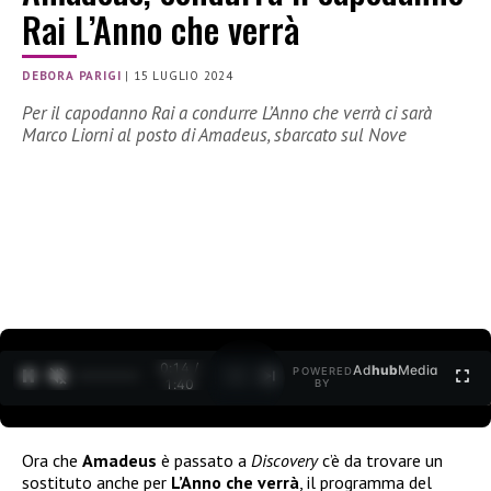
Rai L’Anno che verrà
DEBORA PARIGI
|
15 LUGLIO 2024
Per il capodanno Rai a condurre L’Anno che verrà ci sarà
Marco Liorni al posto di Amadeus, sbarcato sul Nove
0:15 /
Ad
hub
Media
POWERED
1
/
2
1:40
BY
Ora che
Amadeus
è passato a
Discovery
c’è da trovare un
sostituto anche per
L’Anno che verrà
, il programma del