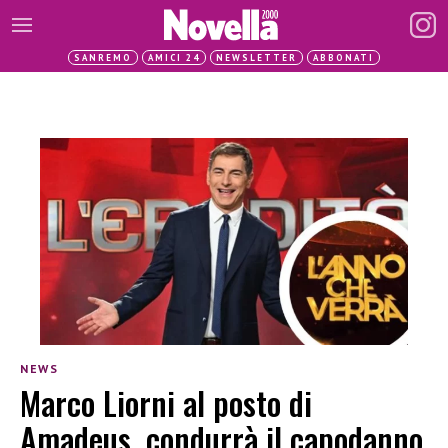
SANREMO
AMICI 24
NEWSLETTER
ABBONATI
NEWS
Marco Liorni al posto di
Amadeus, condurrà il capodanno