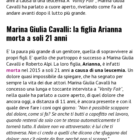
anni a causa di una leucemia. A
“Vanity Fair”
, Marina Giulia
Cavalli ha parlato a cuore aperto, rivelando come fa ad
andare avanti dopo il lutto più grande.
Marina Giulia Cavalli: la figlia Arianna
morta a soli 21 anni
E’ la paura più grande di un genitore, quella di sopravvivere ai
propri figli. E’ quello che purtroppo è successo a Marina Giulia
Cavalli e Roberto Alpi. La loro figlia,
Arianna,
è infatti
morta
nel 2015 a soli 21 anni
a causa di una leucemia.
Un
dolore quasi impossibile da spiegare, che ha segnato per
sempre la vita dei due attori. Marina Giulia Cavalli ha
concesso una lunga e toccante intervista a
“Vanity Fai
r”,
nella quale ha parlato a cuore aperto, di quel dolore che
ancora oggi, a distanza di 11 anni, è ancora presente e con il
quale deve fare i coni ogni giorno:
“Non è possibile scappare
dal dolore, come si fa? Se anche ti butti a capofitto nel lavoro,
quando resterai da solo con te stesso automaticamente ti
tornerà tutto. Il dolore non va attraversato: è lui che ti
attraversa. Non ci credo a quelli che dicono che sfuggono dal
dolore: non c’è niente da fare, perché non si scappa.”