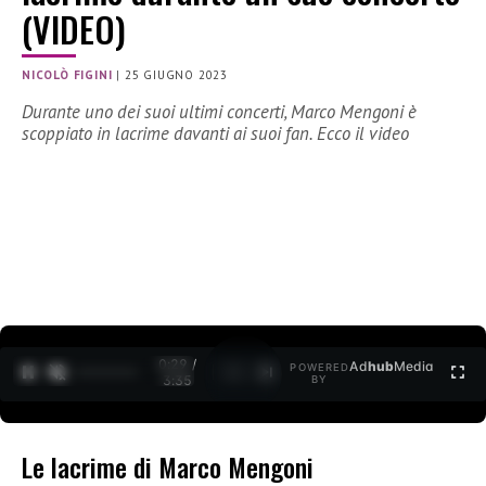
(VIDEO)
NICOLÒ FIGINI
|
25 GIUGNO 2023
Durante uno dei suoi ultimi concerti, Marco Mengoni è
scoppiato in lacrime davanti ai suoi fan. Ecco il video
0:30 /
Ad
hub
Media
POWERED
1
/
2
3:35
BY
Le lacrime di Marco Mengoni