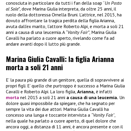
conosciuta in particolare da tutti i fan della soap “
Un Posto
al Sole”
, dove Marina Giulia interpreta, da oltre 25 anni, il
ruolo della dottoressa Ornella Bruni. L’attrice, nel 2015, ha
dovuto affrontare la tragica perdita della figlia Arianna,
avuta dall’ex marito, l’attore Roberto Alpi, e morta a soli 21
anni a causa di una leucemia. A
“Vanity Fair”
, Marina Giulia
Cavalli ha parlato a cuore aperto, rivelando come fa ad
andare avanti dopo il lutto più grande.
Marina Giulia Cavalli: la figlia Arianna
morta a soli 21 anni
E’ la paura più grande di un genitore, quella di sopravvivere ai
propri figli. E’ quello che purtroppo è successo a Marina Giulia
Cavalli e Roberto Alpi. La loro figlia,
Arianna,
è infatti
morta
nel 2015 a soli 21 anni
a causa di una leucemia.
Un
dolore quasi impossibile da spiegare, che ha segnato per
sempre la vita dei due attori. Marina Giulia Cavalli ha
concesso una lunga e toccante intervista a
“Vanity Fai
r”,
nella quale ha parlato a cuore aperto, di quel dolore che
ancora oggi, a distanza di 11 anni, è ancora presente e con il