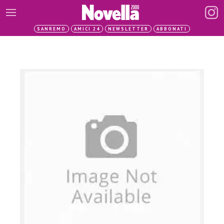
SANREMO
AMICI 24
NEWSLETTER
ABBONATI