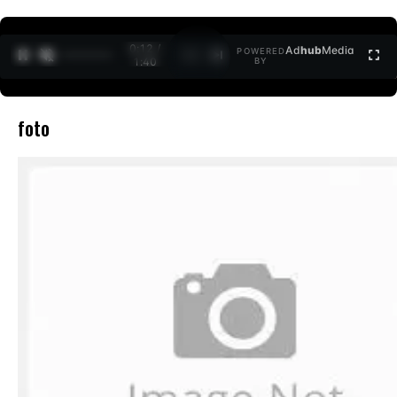
0:12 /
Ad
hub
Media
POWERED
1
/
2
1:40
BY
foto