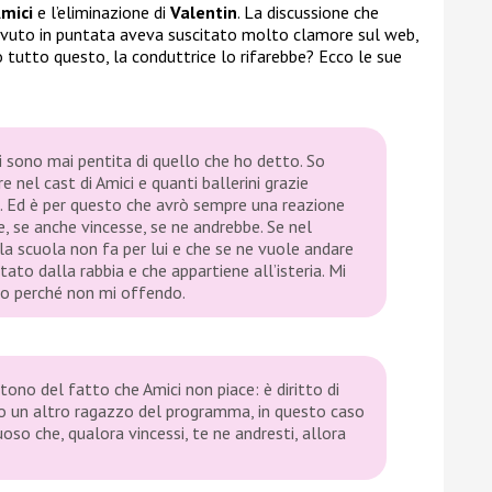
mici
e l’eliminazione di
Valentin
. La discussione che
 avuto in puntata aveva suscitato molto clamore sul web,
do tutto questo, la conduttrice lo rifarebbe? Ecco le sue
mi sono mai pentita di quello che ho detto. So
re nel cast di
Amici
e quanti ballerini grazie
 Ed è per questo che avrò sempre una reazione
, se anche vincesse, se ne andrebbe. Se nel
 la scuola non fa per lui e che se ne vuole andare
ato dalla rabbia e che appartiene all’isteria. Mi
mo perché non mi offendo.
utono del fatto che
Amici
non piace: è diritto di
tro un altro ragazzo del programma, in questo caso
oso che, qualora vincessi, te ne andresti, allora