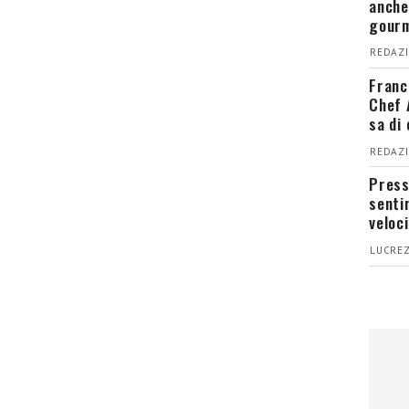
anche
gour
REDAZI
Franc
Chef 
sa di
REDAZI
Press
senti
veloci
LUCREZ