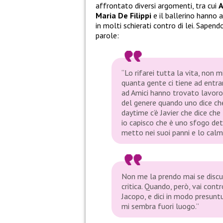
affrontato diversi argomenti, tra cui
A
Maria De Filippi
e il ballerino hanno
in molti schierati contro di lei. Sapen
parole:
“Lo rifarei tutta la vita, non 
quanta gente ci tiene ad entra
ad
Amici
hanno trovato lavoro.
del genere quando uno dice che
daytime c’è Javier che dice che
io capisco che è uno sfogo dett
metto nei suoi panni e lo cal
Non me la prendo mai se disc
critica. Quando, però, vai con
Jacopo, e dici in modo presuntu
mi sembra fuori luogo.”