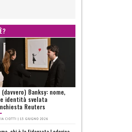
 È?
è (davvero) Banksy: nome,
 e identità svelata
’inchiesta Reuters
IA CIOTTI | 13 GIUGNO 2026
ma, chi è la fidanzata Lodovica