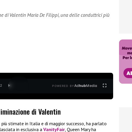
ne di Valentin Maria De Filippi, una delle conduttrici più
Ad
hub
Media
/
2
POWERED BY
eliminazione di Valentin
i più stimate in Italia e di maggior successo, ha parlato
lasciata in esclusiva a
VanityFair
, Queen Mary ha