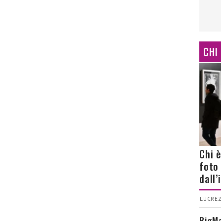
CHI
Chi 
foto
dall
LUCREZ
BigMa