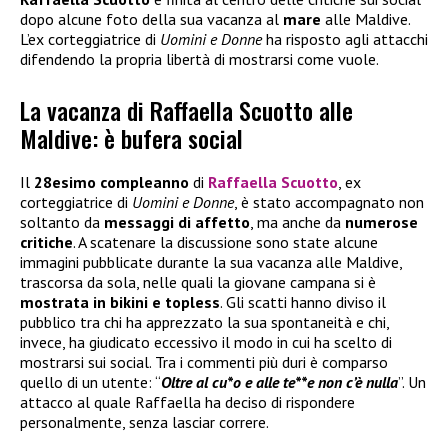
dopo alcune foto della sua vacanza al
mare
alle Maldive.
L’ex corteggiatrice di
Uomini e Donne
ha risposto agli attacchi
difendendo la propria libertà di mostrarsi come vuole.
La vacanza di Raffaella Scuotto alle
Maldive: è bufera social
Il
28esimo compleanno
di
Raffaella Scuotto
, ex
corteggiatrice di
Uomini e Donne
, è stato accompagnato non
soltanto da
messaggi di affetto
, ma anche da
numerose
critiche
. A scatenare la discussione sono state alcune
immagini pubblicate durante la sua vacanza alle Maldive,
trascorsa da sola, nelle quali la giovane campana si è
mostrata in bikini e topless
. Gli scatti hanno diviso il
pubblico tra chi ha apprezzato la sua spontaneità e chi,
invece, ha giudicato eccessivo il modo in cui ha scelto di
mostrarsi sui social. Tra i commenti più duri è comparso
quello di un utente: “
Oltre al cu*o e alle te**e non c’è nulla
”. Un
attacco al quale Raffaella ha deciso di rispondere
personalmente, senza lasciar correre.