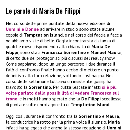
Le parole di Maria De Filippi
Nel corso delle prime puntate della nuova edizione di
Uomini e Donne
ad arrivare in studio sono state alcune
coppie di
Temptation Island
, e nel corso dei faccia a faccia
ne abbiamo viste di belle. Oggi a incontrarsi a distanza di
qualche mese, rispondendo alla chiamata di
Maria De
Filippi
, sono stati
Francesca Sorrentino
e
Manuel Maura
,
di certo due dei protagonisti più discussi del reality show.
Come sappiamo, dopo un lungo percorso, i due durante il
falò di confronto finale hanno deciso di mettere un punto
definitivo alla loro relazione, voltando così pagina. Nel
corso delle settimane tuttavia un insistente gossip ha
travolto la
Sorrentino
. Per tutta l’estate infatti
si è più
volte parlato della possibilità di vedere Francesca sul
trono
, e in molti hanno sperato che la
De Filippi
scegliesse
di puntare sull’ex protagonista di
Temptation Island
.
Oggi così, durante il confronto tra la
Sorrentino
e
Maura
,
la conduttrice ha rotto per la prima volta il silenzio.
Maria
infatti ha spiegato che anche la stessa redazione di
Uomini