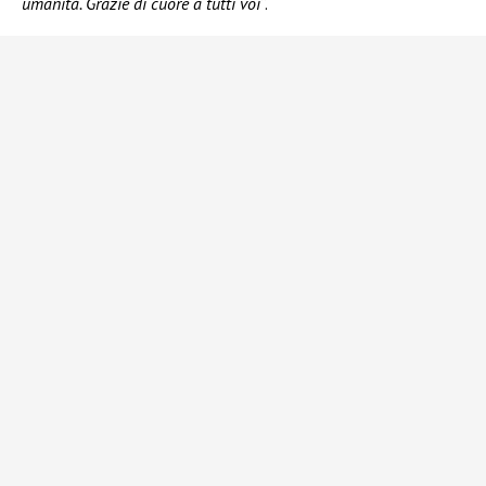
umanità. Grazie di cuore a tutti voi
“.