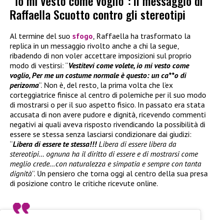
“Io mi vesto come voglio”: il messaggio di
Raffaella Scuotto contro gli stereotipi
Al termine del suo
sfogo
, Raffaella ha trasformato la
replica in un messaggio rivolto anche a chi la segue,
ribadendo di non voler accettare imposizioni sul proprio
modo di vestirsi: “
Vestitevi come volete, io mi vesto come
voglio, Per me un costume normale è questo: un ca**o di
perizoma
”. Non è, del resto, la prima volta che l’ex
corteggiatrice finisce al centro di polemiche per il suo modo
di mostrarsi o per il suo aspetto fisico. In passato era stata
accusata di non avere pudore e dignità, ricevendo commenti
negativi ai quali aveva risposto rivendicando la possibilità di
essere se stessa senza lasciarsi condizionare dai giudizi:
“
Libera di essere te stessa!!!
Libera di essere libera da
stereotipi… ognuna ha il diritto di essere e di mostrarsi come
meglio crede…con naturalezza e simpatia e sempre con tanta
dignità
”. Un pensiero che torna oggi al centro della sua presa
di posizione contro le critiche ricevute online.