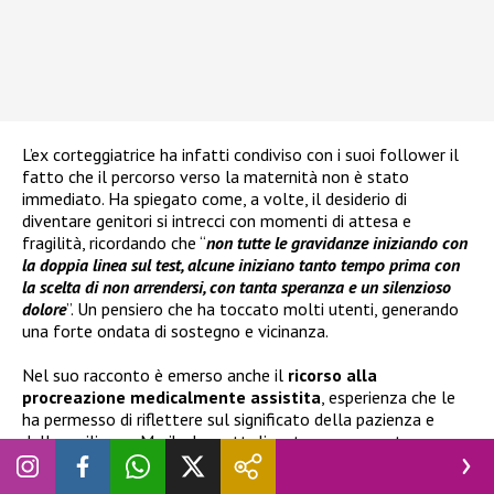
L’ex corteggiatrice ha infatti condiviso con i suoi follower il
fatto che il percorso verso la maternità non è stato
immediato. Ha spiegato come, a volte, il desiderio di
diventare genitori si intrecci con momenti di attesa e
fragilità, ricordando che “
non tutte le gravidanze iniziando con
la doppia linea sul test, alcune iniziano tanto tempo prima con
la scelta di non arrendersi, con tanta speranza e un silenzioso
dolore
”. Un pensiero che ha toccato molti utenti, generando
una forte ondata di sostegno e vicinanza.
Nel suo racconto è emerso anche il
ricorso alla
procreazione medicalmente assistita
, esperienza che le
ha permesso di riflettere sul significato della pazienza e
della resilienza. Marika ha sottolineato come questo
percorso le abbia insegnato che l’amore può superare la
paura e che chiedere aiuto non rappresenta una debolezza,