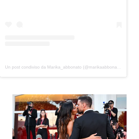
Un post condiviso da Marika_abbonato (@marikaabbonato_)