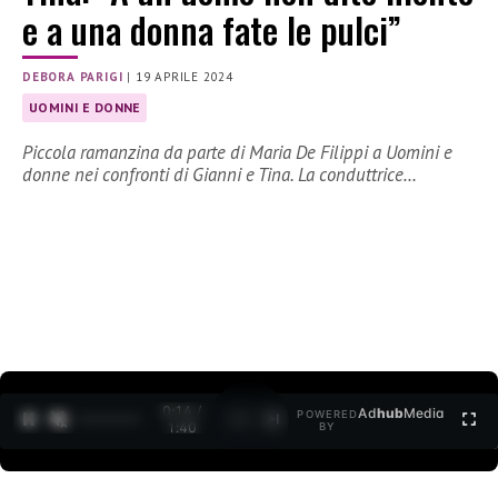
e a una donna fate le pulci”
DEBORA PARIGI
|
19 APRILE 2024
UOMINI E DONNE
Piccola ramanzina da parte di Maria De Filippi a Uomini e
donne nei confronti di Gianni e Tina. La conduttrice…
0:15 /
Ad
hub
Media
POWERED
1
/
2
1:40
BY