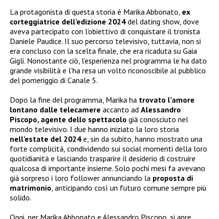
La protagonista di questa storia è Marika Abbonato,
ex
corteggiatrice dell’edizione 2024
del dating show, dove
aveva partecipato con l’obiettivo di conquistare il tronista
Daniele Paudice. Il suo percorso televisivo, tuttavia, non si
era concluso con la scelta finale, che era ricaduta su Gaia
Gigli. Nonostante ciò, l’esperienza nel programma le ha dato
grande visibilità e l’ha resa un volto riconoscibile al pubblico
del pomeriggio di Canale 5.
Dopo la fine del programma, Marika ha
trovato l’amore
lontano dalle telecamere
accanto ad
Alessandro
Piscopo, agente dello spettacolo
già conosciuto nel
mondo televisivo. I due hanno iniziato la loro storia
nell’estate del 2024
e, sin da subito, hanno mostrato una
forte complicità, condividendo sui social momenti della loro
quotidianità e lasciando trasparire il desiderio di costruire
qualcosa di importante insieme. Solo pochi mesi fa avevano
già sorpreso i loro follower annunciando la
proposta di
matrimonio
, anticipando così un futuro comune sempre più
solido.
Oggi, per Marika Abbonato e Alessandro Piscopo, si apre