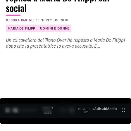
social
DEBORA PARIGI
|
30 NOVEMBRE 2020
MARIA DE FILIPPI
UOMINI E DONNE
Un ex cavaliere del Trono Over ha risposto a Maria De Filippi
dopo che la presentatrice lo aveva accusato. E…
0:27 /
Ad
hub
Media
POWERED
1
/
2
3:35
BY