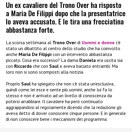
Un ex cavaliere del Trono Over ha risposto
a Maria De Filippi dopo che la presentatrice
lo aveva accusato. E le tira una frecciatina
abbastanza forte.
La scorsa settimana al
Trono Over
di
Uomini e donne
c’è
stato un dibattito al centro dello studio che ha coinvolto
anche
Maria De Filippi
con un intervento abbastanza
piccato. Cosa era successo? La dama
Daniela
era uscita sia
con
Riccardo
che con
Saul
e aveva baciato entrambi. Ma
loro non si sono scomposti alla notizia.
Proprio
Saul
ha spiegato che non c’è stata un’esclusiva,
quindi come lei esce e sente più uomini, anche lui fa lo
stesso e non è arrivato ad un livello di conoscenza da
potersi arrabbiare. Il cavaliere ha però continuato
aggrappandosi al regolamente dicendo che la redazione gli
aveva detto di dover conoscere cinque persone. E in generale
di non conoscere bene i meccanismi del programma.