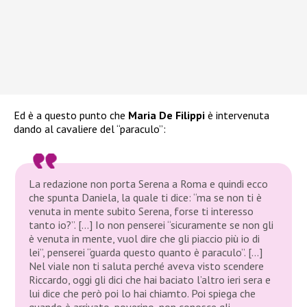
Ed è a questo punto che
Maria De Filippi
è intervenuta
dando al cavaliere del “paraculo”:
La redazione non porta Serena a Roma e quindi ecco
che spunta Daniela, la quale ti dice: “ma se non ti è
venuta in mente subito Serena, forse ti interesso
tanto io?”. […] Io non penserei “sicuramente se non gli
è venuta in mente, vuol dire che gli piaccio più io di
lei”, penserei “guarda questo quanto è paraculo”. […]
Nel viale non ti saluta perché aveva visto scendere
Riccardo, oggi gli dici che hai baciato l’altro ieri sera e
lui dice che però poi lo hai chiamto. Poi spiega che
quando è arrivato, poverino, non conosce gli