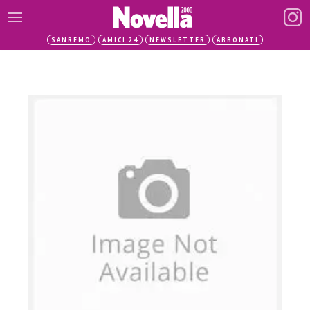
SANREMO
AMICI 24
NEWSLETTER
ABBONATI