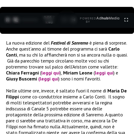
0:07 /
Ad
hub
Media
POWERED
1
/
2
1:40
BY
La nuova edizione del
Festival di Sanremo
è piena di sorprese.
Anche quest’anno al timone del programma ci sarà
Carlo
Conti
, ma su chi lo affiancherà non si sa ancora nulla o quasi.
Già da parecchio tempo circolano molte voci su chi
potremmo trovare sul palco dell’Ariston come vallette:
Chiara Ferragni
(
leggi qui
),
Miriam Leone
(
leggi qui
) e
Giusy Buscemi
(leggi qui
) sono i nomi favoriti.
Nelle ultime ore, invece, è saltato fuori il nome di
Maria De
Filippi
come co-conduttrice insieme a Carlo Conti. Il sogno
di molti telespettatori potrebbe avverarsi e la regina
indiscussa di Canale 5 potrebbe essere una delle
protagoniste della prossima edizione di Sanremo. A quanto
pare ci sarebbe una trattativa in corso, ma ancora la De
Filippi non ha firmato nulla. Attualmente, quindi, non è
stato formalizzato niente, per avere la conferma della sua