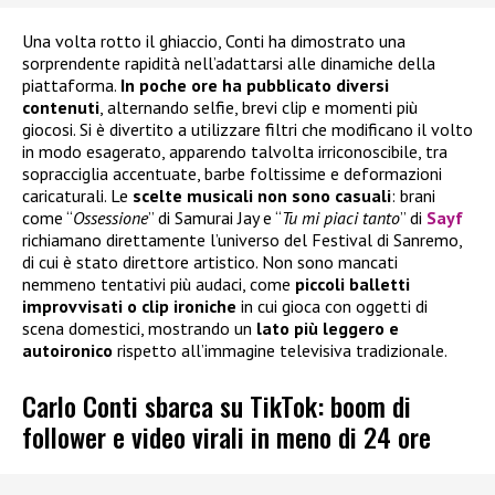
Una volta rotto il ghiaccio, Conti ha dimostrato una
sorprendente rapidità nell’adattarsi alle dinamiche della
piattaforma.
In poche ore ha pubblicato diversi
contenuti
, alternando selfie, brevi clip e momenti più
giocosi. Si è divertito a utilizzare filtri che modificano il volto
in modo esagerato, apparendo talvolta irriconoscibile, tra
sopracciglia accentuate, barbe foltissime e deformazioni
caricaturali. Le
scelte musicali
non sono casuali
: brani
come “
Ossessione
” di Samurai Jay e “
Tu mi piaci tanto
” di
Sayf
richiamano direttamente l’universo del Festival di Sanremo,
di cui è stato direttore artistico. Non sono mancati
nemmeno tentativi più audaci, come
piccoli balletti
improvvisati o clip ironiche
in cui gioca con oggetti di
scena domestici, mostrando un
lato più leggero e
autoironico
rispetto all’immagine televisiva tradizionale.
Carlo Conti sbarca su TikTok: boom di
follower e video virali in meno di 24 ore