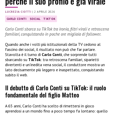
perché il suo profilo è già virale
LUCREZIA CIOTTI
|
2 APRILE 2026
CARLO CONTI
SOCIAL
TIKTOK
Carlo Conti sbarca su TikTok tra ironia, filtri virali e retroscena
familiari, conquistando in poche ore migliaia di follower.
Quando anche i volti più istituzionali della TV cedono al
fascino dei social, il risultato non può che far parlare.
Stavolta è il turno di
Carlo Conti
, che sorprende tutti
sbarcando su
TikTok
: tra retroscena familiari, siparietti
divertenti e un’inedita vena social, il conduttore mostra un
lato decisamente più leggero e inaspettato, conquistando
subito il web.
Il debutto di Carlo Conti su TikTok: il ruolo
fondamentale del figlio Matteo
A 65 anni, Carlo Conti ha scelto di rimettersi in gioco
aprendosi a un mondo fino a poco tempo fa lontano: quello