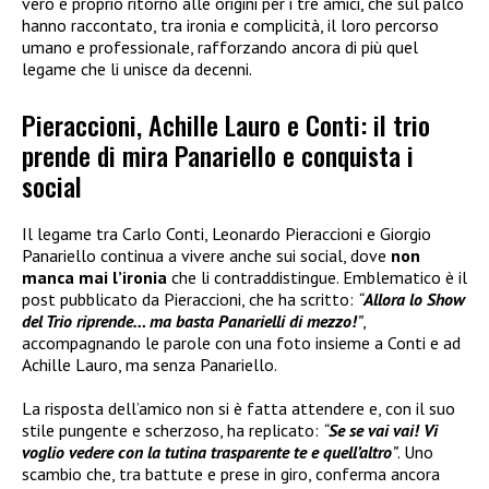
vero e proprio ritorno alle origini per i tre amici, che sul palco
hanno raccontato, tra ironia e complicità, il loro percorso
umano e professionale, rafforzando ancora di più quel
legame che li unisce da decenni.
Pieraccioni, Achille Lauro e Conti: il trio
prende di mira Panariello e conquista i
social
Il legame tra Carlo Conti, Leonardo Pieraccioni e Giorgio
Panariello continua a vivere anche sui social, dove
non
manca mai l’ironia
che li contraddistingue. Emblematico è il
post pubblicato da Pieraccioni, che ha scritto:
“
Allora lo Show
del Trio riprende… ma basta Panarielli di mezzo!
”
,
accompagnando le parole con una foto insieme a Conti e ad
Achille Lauro, ma senza Panariello.
La risposta dell’amico non si è fatta attendere e, con il suo
stile pungente e scherzoso, ha replicato:
“
Se se vai vai! Vi
voglio vedere con la tutina trasparente te e quell’altro
”
. Uno
scambio che, tra battute e prese in giro, conferma ancora