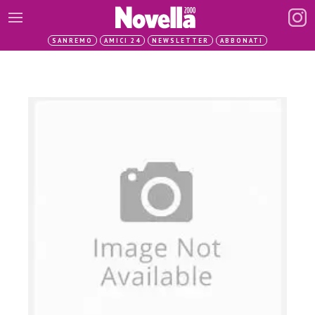
SANREMO
AMICI 24
NEWSLETTER
ABBONATI