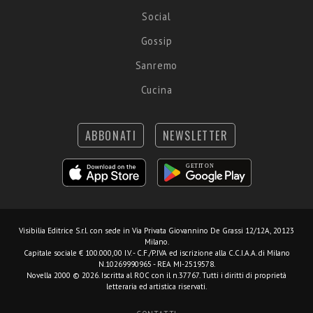
Social
Gossip
Sanremo
Cucina
ABBONATI
NEWSLETTER
Visibilia Editrice S.r.l.
con sede in Via Privata Giovannino De Grassi 12/12A, 20123
Milano.
Capitale sociale € 100.000,00 I.V. - C.F./P.IVA ed iscrizione alla C.C.I.A.A. di Milano
N.10269990965 - REA MI-2519578.
Novella 2000 © 2026. Iscritta al ROC con il n.37767. Tutti i diritti di proprietà
letteraria ed artistica riservati.