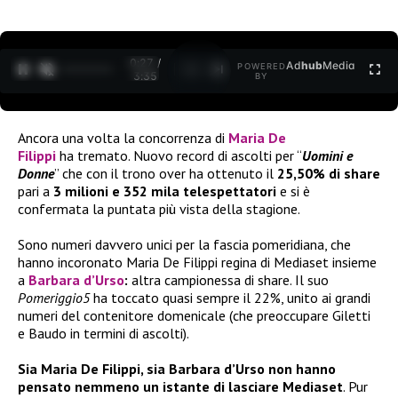
0:27 /
Ad
hub
Media
POWERED
1
/
2
3:35
BY
Ancora una volta la concorrenza di
Maria De
Filippi
ha tremato. Nuovo record di ascolti per “
Uomini e
Donne
” che con il trono over ha ottenuto il
25,50% di share
pari a
3 milioni e 352 mila telespettatori
e si è
confermata la puntata più vista della stagione.
Sono numeri davvero unici per la fascia pomeridiana, che
hanno incoronato Maria De Filippi regina di Mediaset insieme
a
Barbara d’Urso
:
altra campionessa di share. Il suo
Pomeriggio5
ha toccato quasi sempre il 22%, unito ai grandi
numeri del contenitore domenicale (che preoccupare Giletti
e Baudo in termini di ascolti).
Sia Maria De Filippi, sia Barbara d’Urso non hanno
pensato nemmeno un istante di lasciare Mediaset
. Pur