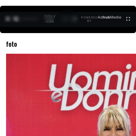
0:26 /
Ad
hub
Media
POWERED
1
/
2
3:35
BY
foto