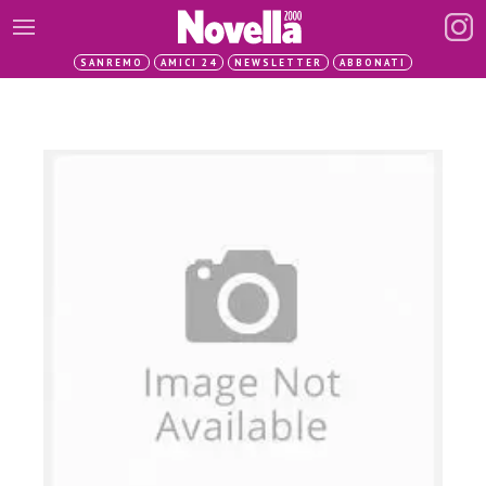
SANREMO
AMICI 24
NEWSLETTER
ABBONATI