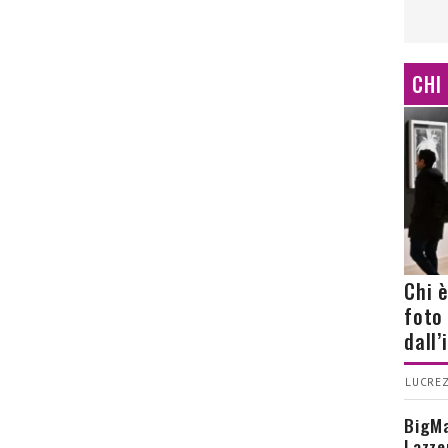
CHI
Chi 
foto
dall
LUCREZ
BigMa
Lazze