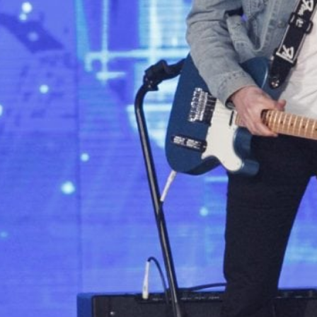
CUC
Come
buon
LUCREZ
Tiram