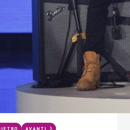
del d
LUCREZ
Grana
anche
gour
REDAZI
Franc
Chef 
sa di
REDAZI
DIETRO
AVANTI