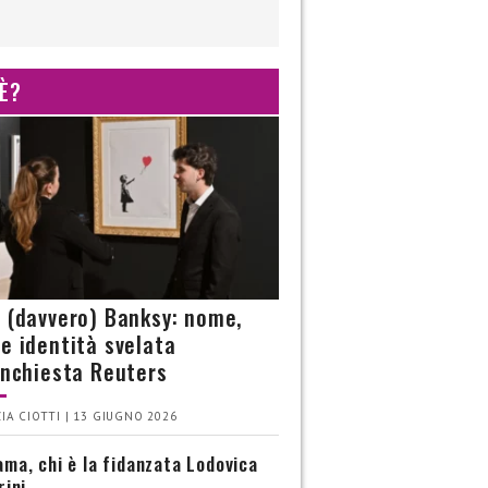
 È?
è (davvero) Banksy: nome,
 e identità svelata
’inchiesta Reuters
IA CIOTTI | 13 GIUGNO 2026
ma, chi è la fidanzata Lodovica
rini