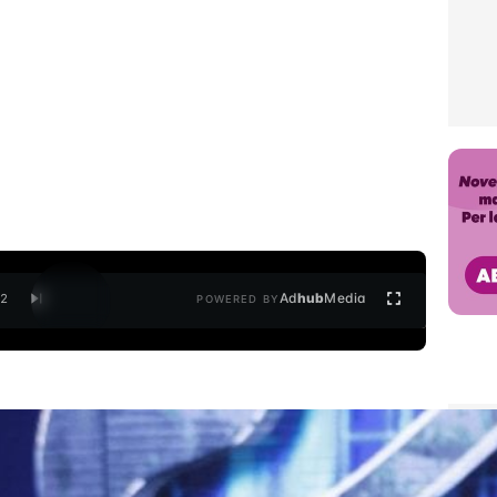
Ad
hub
Media
/
2
POWERED BY