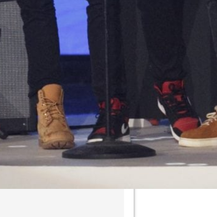
olce più amato d’Italia
IA CIOTTI | 1 AGOSTO 2026
 Padano, il sapore che dà energia
 d’estate con le bruschette
met
ONE NOVELLA 2000 | 31 LUGLIO 2026
esco Paolantoni ai fornelli con
Armonia: “La pasta e patate mi
 casa”
ONE NOVELLA 2000 | 30 LUGLIO 2026