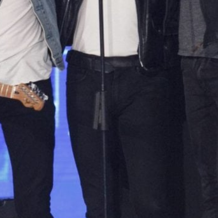
INA
 scegliere le pesche più
e? La guida definitiva
IA CIOTTI | 2 AGOSTO 2026
isù senza uova: la versione light