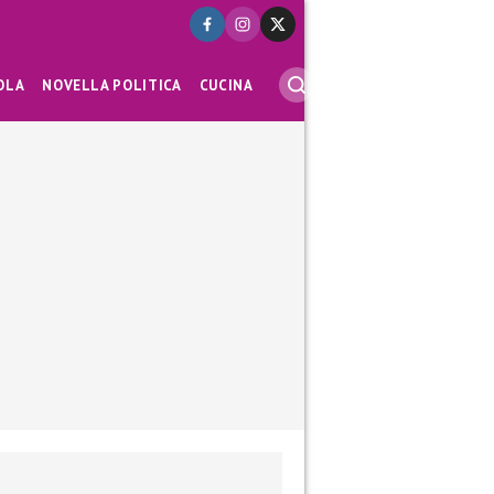
OLA
NOVELLA POLITICA
CUCINA