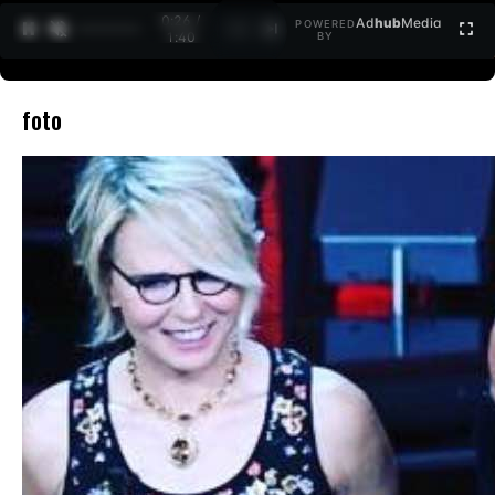
0:27 /
Ad
hub
Media
POWERED
1
/
2
1:40
BY
foto