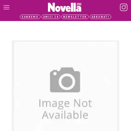
SANREMO
AMICI 24
NEWSLETTER
ABBONATI