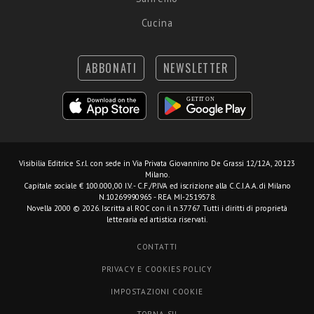
Cucina
ABBONATI
NEWSLETTER
Visibilia Editrice S.r.l.
con sede in Via Privata Giovannino De Grassi 12/12A, 20123
Milano.
Capitale sociale € 100.000,00 I.V. - C.F./P.IVA ed iscrizione alla C.C.I.A.A. di Milano
N.10269990965 - REA MI-2519578.
Novella 2000 © 2026. Iscritta al ROC con il n.37767. Tutti i diritti di proprietà
letteraria ed artistica riservati.
CONTATTI
PRIVACY E COOKIES POLICY
IMPOSTAZIONI COOKIE