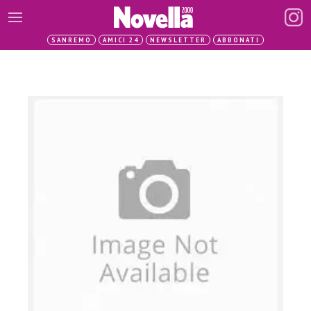
SANREMO
AMICI 24
NEWSLETTER
ABBONATI