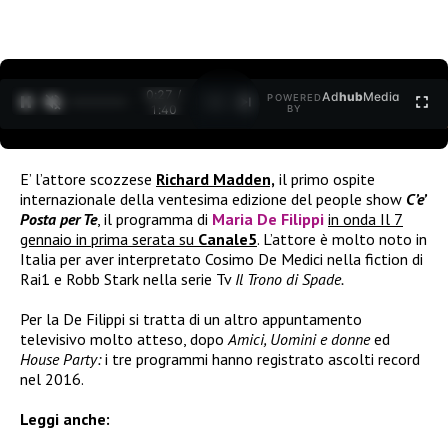
0:27 /
Ad
hub
Media
POWERED
1
/
2
1:40
BY
E’ l’attore scozzese
Richard Madden,
il primo ospite
internazionale della ventesima edizione del people show
C’e’
Posta per Te
, il programma di
Maria De Filippi
in onda Il 7
gennaio in prima serata su
Canale5
. L’attore è molto noto in
Italia per aver interpretato Cosimo De Medici nella fiction di
Rai1 e Robb Stark nella serie Tv
Il Trono di Spade.
Per la De Filippi si tratta di un altro appuntamento
televisivo molto atteso, dopo
Amici, Uomini
e
donne
ed
House Party:
i tre programmi hanno registrato ascolti record
nel 2016.
Leggi anche: