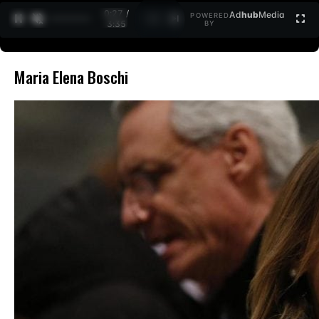
0:27 /
Ad
hub
Media
POWERED
1
/
2
3:35
BY
Maria Elena Boschi