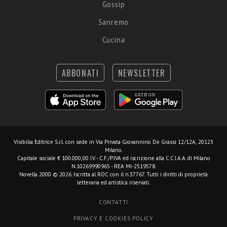
Gossip
Sanremo
Cucina
ABBONATI
NEWSLETTER
Visibilia Editrice S.r.l.
con sede in Via Privata Giovannino De Grassi 12/12A, 20123
Milano.
Capitale sociale € 100.000,00 I.V. - C.F./P.IVA ed iscrizione alla C.C.I.A.A. di Milano
N.10269990965 - REA MI-2519578.
Novella 2000 © 2026. Iscritta al ROC con il n.37767. Tutti i diritti di proprietà
letteraria ed artistica riservati.
CONTATTI
PRIVACY E COOKIES POLICY