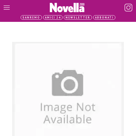
SANREMO
AMICI 24
NEWSLETTER
ABBONATI