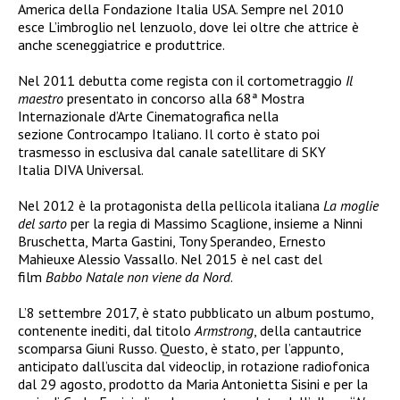
America della Fondazione Italia USA. Sempre nel 2010
esce L’imbroglio nel lenzuolo, dove lei oltre che attrice è
anche sceneggiatrice e produttrice.
Nel 2011 debutta come regista con il cortometraggio
Il
maestro
presentato in concorso alla 68ª Mostra
Internazionale d’Arte Cinematografica nella
sezione Controcampo Italiano. Il corto è stato poi
trasmesso in esclusiva dal canale satellitare di SKY
Italia DIVA Universal.
Nel 2012 è la protagonista della pellicola italiana
La moglie
del sarto
per la regia di Massimo Scaglione, insieme a Ninni
Bruschetta, Marta Gastini, Tony Sperandeo, Ernesto
Mahieuxe Alessio Vassallo. Nel 2015 è nel cast del
film
Babbo Natale non viene da Nord
.
L’8 settembre 2017, è stato pubblicato un album postumo,
contenente inediti, dal titolo
Armstrong
, della cantautrice
scomparsa Giuni Russo. Questo, è stato, per l’appunto,
anticipato dall’uscita dal videoclip, in rotazione radiofonica
dal 29 agosto, prodotto da Maria Antonietta Sisini e per la