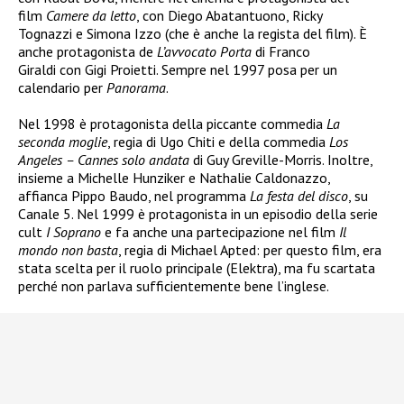
film
Camere da letto
, con Diego Abatantuono, Ricky
Tognazzi e Simona Izzo (che è anche la regista del film). È
anche protagonista de
L’avvocato Porta
di Franco
Giraldi con Gigi Proietti. Sempre nel 1997 posa per un
calendario per
Panorama
.
Nel 1998 è protagonista della piccante commedia
La
seconda moglie
, regia di Ugo Chiti e della commedia
Los
Angeles – Cannes solo andata
di Guy Greville-Morris. Inoltre,
insieme a Michelle Hunziker e Nathalie Caldonazzo,
affianca Pippo Baudo, nel programma
La festa del disco
, su
Canale 5. Nel 1999 è protagonista in un episodio della serie
cult
I Soprano
e fa anche una partecipazione nel film
Il
mondo non basta
, regia di Michael Apted: per questo film, era
stata scelta per il ruolo principale (Elektra), ma fu scartata
perché non parlava sufficientemente bene l’inglese.