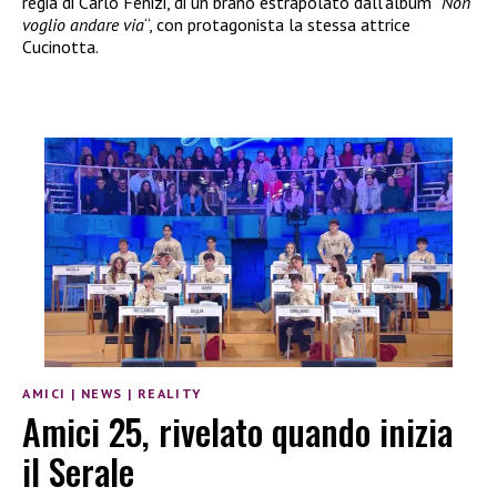
regia di Carlo Fenizi, di un brano estrapolato dall’album “
Non
voglio andare via
“, con protagonista la stessa attrice
Cucinotta.
AMICI
|
NEWS
|
REALITY
Amici 25, rivelato quando inizia
il Serale