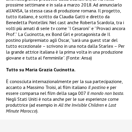
prossime settimane e in sala a marzo 2018. Ad annunciarlo
all’ANSA, la stessa casa di produzione romana. Il progetto,
tutto italiano, è scritto da Claudia Gatti e diretto da
Benedetta Pontellini. Nel cast anche Roberta Scardola, tra i
volti più amati di serie tv come ”I Cesaroni” e ”Provaci ancora
Prof.” La Cucinotta, ex Bond Girl e protagonista de Il
postino pluripremiato agli Oscar, ”sarà una guest star del
tutto eccezionale – scrivono in una nota dalla Starlex – Per
la grande attrice italiana è la prima volta in una produzione
giovane e tutta al femminile”. (Fonte: Ansa)
Tutto su Maria Grazia Cucinotta.
È conosciuta internazionalmente per la sua partecipazione,
accanto a Massimo Troisi, al film italiano
Il postino
e per
essere comparsa nel film della saga 007
Il mondo non basta
.
Negli Stati Uniti è nota anche per le sue esperienze come
produttrice (ad esempio in
All the Invisible Children
e
Last
Minute Marocco
).