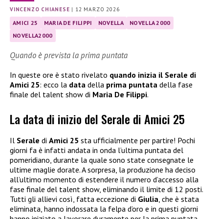
VINCENZO CHIANESE
|
12 MARZO 2026
AMICI 25
MARIA DE FILIPPI
NOVELLA
NOVELLA 2000
NOVELLA2000
Quando è prevista la prima puntata
In queste ore è stato rivelato
quando inizia il Serale di
Amici 25
: ecco la
data
della
prima puntata
della fase
finale del talent show di
Maria De Filippi
.
La data di inizio del Serale di Amici 25
Il
Serale
di
Amici 25
sta ufficialmente per partire! Pochi
giorni fa è infatti andata in onda l’ultima puntata del
pomeridiano, durante la quale sono state consegnate le
ultime maglie dorate. A sorpresa, la produzione ha deciso
all’ultimo momento di estendere il numero d’accesso alla
fase finale del talent show, eliminando il limite di 12 posti.
Tutti gli allievi così, fatta eccezione di
Giulia
, che è stata
eliminata, hanno indossata la felpa d’oro e in questi giorni
hanno iniziato a lavorare duramente per la prima puntata