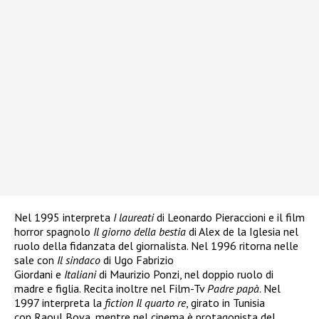
Nel 1995 interpreta
I laureati
di Leonardo Pieraccioni e il film
horror spagnolo
Il giorno della bestia
di Alex de la Iglesia nel
ruolo della fidanzata del giornalista. Nel 1996 ritorna nelle
sale con
Il sindaco
di Ugo Fabrizio
Giordani e
Italiani
di Maurizio Ponzi, nel doppio ruolo di
madre e figlia. Recita inoltre nel Film-Tv
Padre papà
. Nel
1997 interpreta la
fiction
Il quarto re
, girato in Tunisia
con Raoul Bova, mentre nel cinema è protagonista del