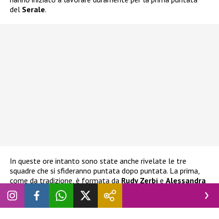
del
Serale
.
In queste ore intanto sono state anche rivelate le tre
squadre che si sfideranno puntata dopo puntata. La prima,
come da tradizione, è formata da
Rudy Zerbi
e
Alessandra
Celentano
. La seconda è formata da
Lorella Cuccarini
e
Veronica Peparini
. La terza ed ultima invece da
Anna
Pettinelli
ed
Emanuel Lo
.