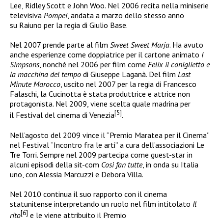
Lee, Ridley Scott e John Woo. Nel 2006 recita nella miniserie
televisiva
Pompei
, andata a marzo dello stesso anno
su Raiuno per la regia di Giulio Base.
Nel 2007 prende parte al film
Sweet Sweet Marja
. Ha avuto
anche esperienze come doppiatrice per il cartone animato
I
Simpsons
, nonché nel 2006 per film come
Felix il coniglietto e
la macchina del tempo
di Giuseppe Laganà. Del film
Last
Minute Marocco
, uscito nel 2007 per la regia di Francesco
Falaschi, la Cucinotta è stata produttrice e attrice non
protagonista. Nel 2009, viene scelta quale madrina per
[5]
il Festival del cinema di Venezia
.
Nell’agosto del 2009 vince il “Premio Maratea per il Cinema”
nel Festival “Incontro fra le arti” a cura dell’associazioni Le
Tre Torri. Sempre nel 2009 partecipa come guest-star in
alcuni episodi della sit-com
Così fan tutte
, in onda su Italia
uno, con Alessia Marcuzzi e Debora Villa.
Nel 2010 continua il suo rapporto con il cinema
statunitense interpretando un ruolo nel film intitolato
Il
[6]
rito
e le viene attribuito il Premio