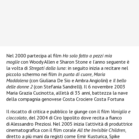
Nel 2000 partecipa al film
Ho solo fatto a pezzi mia
moglie
con Woody Allen e Sharon Stone e l’anno seguente è
la volta di
Stregati dalla luna
: in seguito inizia a recitare nel
piccolo schermo nei film
In punta di cuore
,
Maria
Maddalena
(con Giuliana De Sio e Ambra Angiolini) e
Il bello
delle donne 2
(con Stefania Sandrelli). Il 6 novembre 2003
Maria Grazia Cucinotta, all’età di 35 anni, battezza la nave
della compagnia genovese Costa Crociere Costa Fortuna
Il riscatto di critica e pubblico le giunge con il film
Vaniglia e
cioccolato
, del 2004 di Ciro Ippolito dove recita a fianco
di Alessandro Preziosi. Nel 2005 inizia l’attività di produttrice
cinematografica con il film corale
All the Invisible Children
,
diretto a più mani da registi come Emir Kusturica, Spike