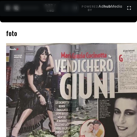
0:27 /
Ad
hub
Media
POWERED
1
/
2
1:40
BY
foto