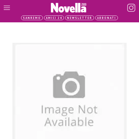
SANREMO
AMICI 24
NEWSLETTER
ABBONATI