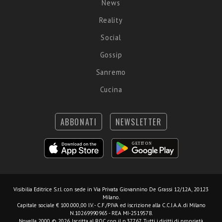
News
Reality
Social
Gossip
Sanremo
Cucina
ABBONATI
NEWSLETTER
Visibilia Editrice S.r.l.
con sede in Via Privata Giovannino De Grassi 12/12A, 20123
Milano.
Capitale sociale € 100.000,00 I.V. - C.F./P.IVA ed iscrizione alla C.C.I.A.A. di Milano
N.10269990965 - REA MI-2519578.
Novella 2000 © 2026. Iscritta al ROC con il n.37767. Tutti i diritti di proprietà