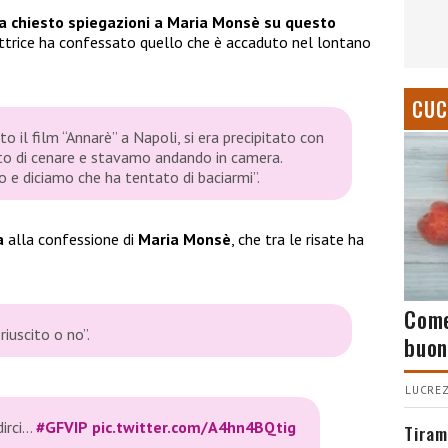
ha chiesto spiegazioni a Maria Monsè su questo
’attrice ha confessato quello che è accaduto nel lontano
CUC
 il film “Annarè” a Napoli, si era precipitato con
to di cenare e stavamo andando in camera.
o e diciamo che ha tentato di baciarmi”.
a
alla confessione di
Maria Monsè
, che tra le risate ha
Come
riuscito o no”.
buon
LUCREZ
dirci…
#GFVIP
pic.twitter.com/A4hn4BQtig
Tiram