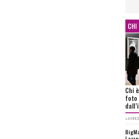
CHI
Chi 
foto
dall
LUCREZ
BigMa
Lazze