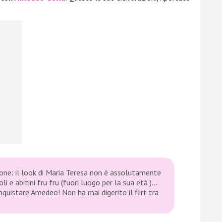
one: il look di Maria Teresa non è assolutamente
li e abitini fru fru (fuori luogo per la sua età )…
quistare Amedeo! Non ha mai digerito il flirt tra