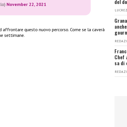
del d
llo)
November 22, 2021
LUCREZ
Grana
anche
ad affrontare questo nuovo percorso. Come se la caverà
gour
me settimane.
REDAZI
Franc
Chef 
sa di
REDAZI