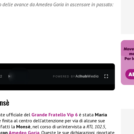
o delle avance da Amedeo Goria in ascensore in passato:
Ad
hub
Media
/
2
POWERED BY
onsè
te ufficiale del
Grande Fratello Vip 6
è stata
Maria
è finita al centro dell’attenzione per via di alcune sue
nfatti la
Monsè
, nel corso di un’intervista a
RTL 102.5
,
t con
Amedeo Goria
. Queste le sue dichiarazioni, riportate