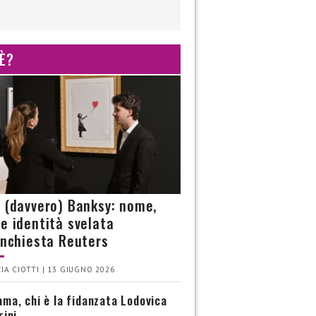
 È?
è (davvero) Banksy: nome,
 e identità svelata
’inchiesta Reuters
IA CIOTTI | 13 GIUGNO 2026
ma, chi è la fidanzata Lodovica
rini