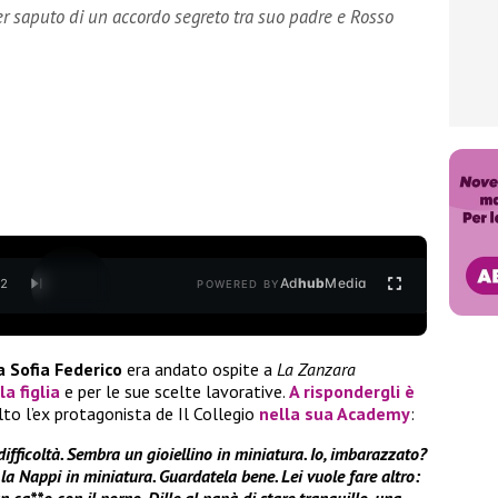
er saputo di un accordo segreto tra suo padre e Rosso
Ad
hub
Media
/
2
POWERED BY
a Sofia Federico
era andato ospite a
La Zanzara
a figlia
e per le sue scelte lavorative.
A rispondergli è
olto l’ex protagonista de Il Collegio
nella sua Academy
:
n difficoltà. Sembra un gioiellino in miniatura. Io, imbarazzato?
a la Nappi in miniatura. Guardatela bene. Lei vuole fare altro:
n ca**o con il porno. Dille al papà di stare tranquillo, una