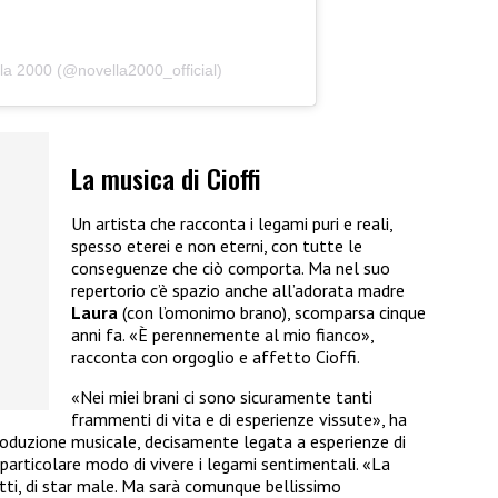
la 2000 (@novella2000_official)
La musica di Cioffi
Un artista che racconta i legami puri e reali,
spesso eterei e non eterni, con tutte le
conseguenze che ciò comporta. Ma nel suo
repertorio c’è spazio anche all’adorata madre
Laura
(con l’omonimo brano), scomparsa cinque
anni fa. «È perennemente al mio fianco»,
racconta con orgoglio e affetto Cioffi.
«Nei miei brani ci sono sicuramente tanti
frammenti di vita e di esperienze vissute», ha
 produzione musicale, decisamente legata a esperienze di
 particolare modo di vivere i legami sentimentali. «La
tti, di star male. Ma sarà comunque bellissimo