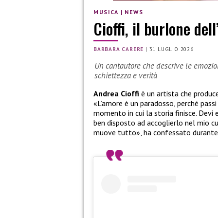
MUSICA
|
NEWS
Cioffi, il burlone del
BARBARA CARERE
|
31 LUGLIO 2026
Un cantautore che descrive le emozi
schiettezza e verità
Andrea Cioffi
è un artista che produce
«L’amore è un paradosso, perché passi 
momento in cui la storia finisce. Devi
ben disposto ad accoglierlo nel mio c
muove tutto», ha confessato durante l