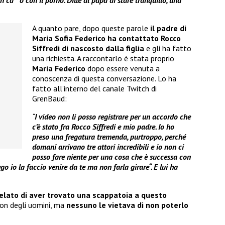
A quanto pare, dopo queste parole
il padre di
Maria Sofia Federico ha contattato Rocco
Siffredi di nascosto dalla figlia
e gli ha fatto
una richiesta. A raccontarlo è stata proprio
Maria Federico
dopo essere venuta a
conoscenza di questa conversazione. Lo ha
fatto all’interno del canale Twitch di
GrenBaud:
“
I video non li posso registrare per un accordo che
c’è stato fra Rocco Siffredi e mio padre. Io ho
preso una fregatura tremenda, purtroppo, perché
domani arrivano tre attori incredibili e io non ci
posso fare niente per una cosa che è successa con
go io la faccio venire da te ma non farla girare“. E lui ha
velato di aver trovato una scappatoia a questo
con degli uomini, ma
nessuno le vietava di non poterlo