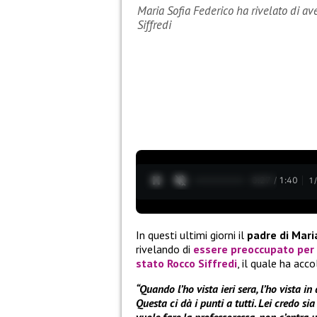
Maria Sofia Federico ha rivelato di av
Siffredi
0:28 / 1:40
1
In questi ultimi giorni il
padre di Mari
rivelando di
essere preoccupato per l
stato Rocco Siffredi
, il quale ha acc
“Quando l’ho vista ieri sera, l’ho vista i
Questa ci dà i punti a tutti. Lei credo si
vuole fare la professoressa, non c’entra u