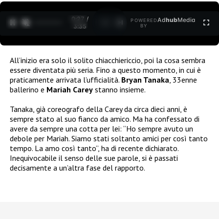
0:27 /
Ad
hub
Media
POWERED
1
/
2
3:35
BY
All’inizio era solo il solito chiacchiericcio, poi la cosa sembra
essere diventata più seria. Fino a questo momento, in cui è
praticamente arrivata l’ufficialità.
Bryan Tanaka
, 33enne
ballerino e
Mariah Carey
stanno insieme.
Tanaka, già coreografo della Carey da circa dieci anni, è
sempre stato al suo fianco da amico. Ma ha confessato di
avere da sempre una cotta per lei: “Ho sempre avuto un
debole per Mariah. Siamo stati soltanto amici per così tanto
tempo. La amo così tanto”, ha di recente dichiarato.
Inequivocabile il senso delle sue parole, si è passati
decisamente a un’altra fase del rapporto.