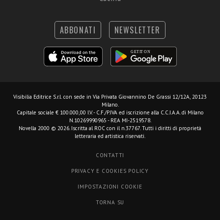
ABBONATI
NEWSLETTER
Visibilia Editrice S.r.l.
con sede in Via Privata Giovannino De Grassi 12/12A, 20123
Milano.
Capitale sociale € 100.000,00 I.V. - C.F./P.IVA ed iscrizione alla C.C.I.A.A. di Milano
N.10269990965 - REA MI-2519578.
Novella 2000 © 2026. Iscritta al ROC con il n.37767. Tutti i diritti di proprietà
letteraria ed artistica riservati.
CONTATTI
PRIVACY E COOKIES POLICY
IMPOSTAZIONI COOKIE
TORNA SU