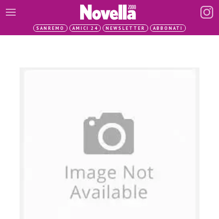
SANREMO
AMICI 24
NEWSLETTER
ABBONATI