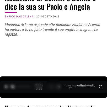
dice la sua su Paolo e Angela
ENRICO MADDALENA
|
22 AGOSTO 2018
Marianna Acierno risponde alle domande Marianna Acierno
ha parlato e lo ha fatto tramite il suo profilo Instagram. La
ragazza,…
0:27 /
Ad
hub
Media
POWERED
1
/
2
3:35
BY