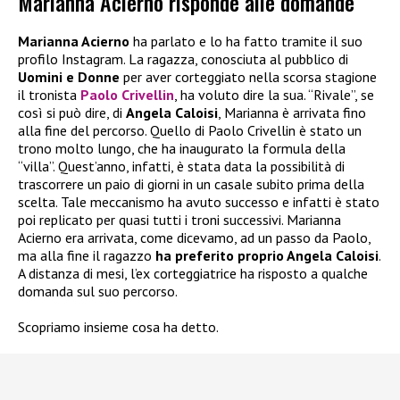
Marianna Acierno risponde alle domande
Marianna Acierno
ha parlato e lo ha fatto tramite il suo
profilo Instagram. La ragazza, conosciuta al pubblico di
Uomini e Donne
per aver corteggiato nella scorsa stagione
il tronista
Paolo Crivellin
, ha voluto dire la sua. “Rivale”, se
così si può dire, di
Angela Caloisi
, Marianna è arrivata fino
alla fine del percorso. Quello di Paolo Crivellin è stato un
trono molto lungo, che ha inaugurato la formula della
“villa”. Quest’anno, infatti, è stata data la possibilità di
trascorrere un paio di giorni in un casale subito prima della
scelta. Tale meccanismo ha avuto successo e infatti è stato
poi replicato per quasi tutti i troni successivi. Marianna
Acierno era arrivata, come dicevamo, ad un passo da Paolo,
ma alla fine il ragazzo
ha preferito proprio Angela Caloisi
.
A distanza di mesi, l’ex corteggiatrice ha risposto a qualche
domanda sul suo percorso.
Scopriamo insieme cosa ha detto.