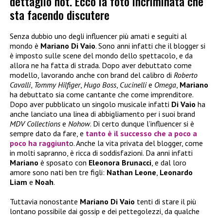
dettaglio hot. Ecco la foto incriminata che
sta facendo discutere
Senza dubbio uno degli influencer più amati e seguiti al
mondo è
Mariano Di Vaio
. Sono anni infatti che il blogger si
è imposto sulle scene del mondo dello spettacolo, e da
allora ne ha fatta di strada. Dopo aver debuttato come
modello, lavorando anche con brand del calibro di
Roberto
Cavalli
,
Tommy Hilfiger
,
Hugo Boss
,
Cucinelli
e
Omega
,
Mariano
ha debuttato sia come cantante che come imprenditore.
Dopo aver pubblicato un singolo musicale infatti
Di Vaio
ha
anche lanciato una linea di abbigliamento per i suoi brand
MDV Collections
e
Nohow
. Di certo dunque l’influencer si è
sempre dato da fare, e
tanto è il successo che a poco a
poco ha raggiunt
o. Anche la vita privata del blogger, come
in molti sapranno, è ricca di soddisfazioni. Da anni infatti
Mariano
è sposato con
Eleonora Brunacci
, e dal loro
amore sono nati ben tre figli:
Nathan Leone
,
Leonardo
Liam
e
Noah
.
Tuttavia nonostante
Mariano Di Vaio
tenti di stare il più
lontano possibile dai gossip e dei pettegolezzi, da qualche