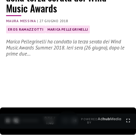
Music Awards
MAURA MESSINA
|
27 GIUGNO 2018
EROS RAMAZZOTTI
MARICA PELLEGRINELLI
Marica Pellegrinelli ha condotto la terza serata dei Wind
Music Awards Summer 2018. Ieri sera (26 giugno), dopo le
prime due…
0:15 /
Ad
hub
Media
POWERED
1
/
2
1:40
BY