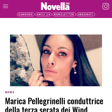
SANREMO
AMICI 24
NEWSLETTER
ABBONATI
NEWS
Marica Pellegrinelli conduttrice
della terza serata dei Wind