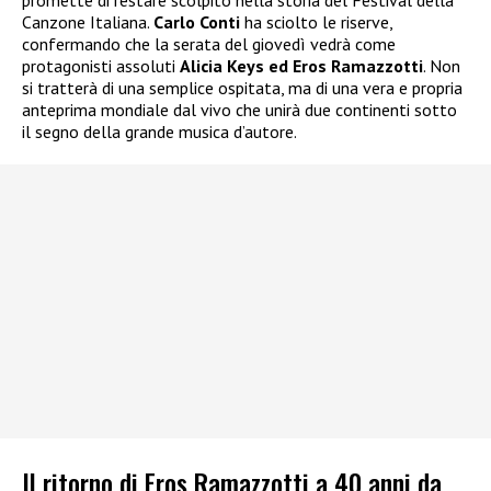
promette di restare scolpito nella storia del Festival della
Canzone Italiana.
Carlo Conti
ha sciolto le riserve,
confermando che la serata del giovedì vedrà come
protagonisti assoluti
Alicia Keys ed Eros Ramazzotti
. Non
si tratterà di una semplice ospitata, ma di una vera e propria
anteprima mondiale dal vivo che unirà due continenti sotto
il segno della grande musica d’autore.
Il ritorno di Eros Ramazzotti a 40 anni da