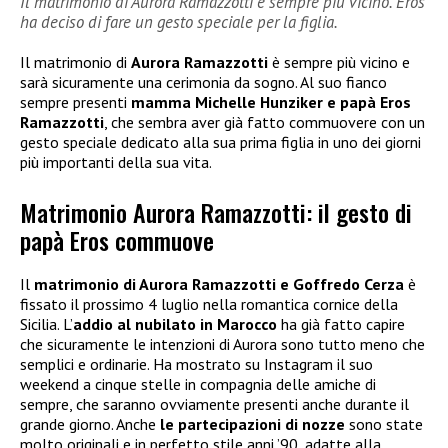
Il matrimonio di Aurora Ramazzotti è sempre più vicino. Eros
ha deciso di fare un gesto speciale per la figlia.
Il matrimonio di
Aurora Ramazzotti
è sempre più vicino e
sarà sicuramente una cerimonia da sogno. Al suo fianco
sempre presenti
mamma Michelle Hunziker e papà Eros
Ramazzotti
, che sembra aver già fatto commuovere con un
gesto speciale dedicato alla sua prima figlia in uno dei giorni
più importanti della sua vita.
Matrimonio Aurora Ramazzotti: il gesto di
papà Eros commuove
Il
matrimonio di Aurora Ramazzotti e Goffredo Cerza
è
fissato il prossimo 4 luglio nella romantica cornice della
Sicilia. L’
addio al nubilato in Marocco
ha già fatto capire
che sicuramente le intenzioni di Aurora sono tutto meno che
semplici e ordinarie. Ha mostrato su Instagram il suo
weekend a cinque stelle in compagnia delle amiche di
sempre, che saranno ovviamente presenti anche durante il
grande giorno. Anche
le partecipazioni di nozze
sono state
molto originali e in perfetto stile anni ’90, adatte alla