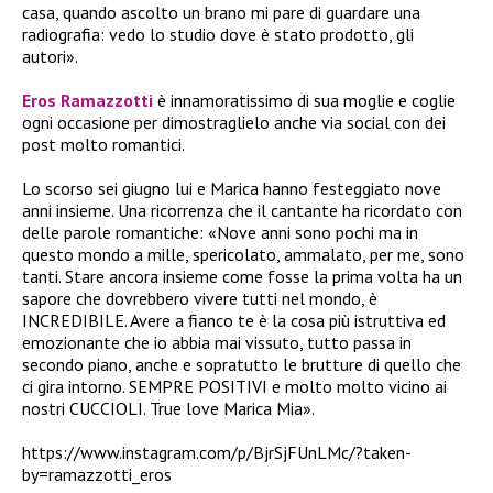
casa, quando ascolto un brano mi pare di guardare una
radiografia: vedo lo studio dove è stato prodotto, gli
autori».
Eros Ramazzotti
è innamoratissimo di sua moglie e coglie
ogni occasione per dimostraglielo anche via social con dei
post molto romantici.
Lo scorso sei giugno lui e Marica hanno festeggiato nove
anni insieme. Una ricorrenza che il cantante ha ricordato con
delle parole romantiche: «Nove anni sono pochi ma in
questo mondo a mille, spericolato, ammalato, per me, sono
tanti. Stare ancora insieme come fosse la prima volta ha un
sapore che dovrebbero vivere tutti nel mondo, è
INCREDIBILE. Avere a fianco te è la cosa più istruttiva ed
emozionante che io abbia mai vissuto, tutto passa in
secondo piano, anche e sopratutto le brutture di quello che
ci gira intorno. SEMPRE POSITIVI e molto molto vicino ai
nostri CUCCIOLI. True love Marica Mia».
https://www.instagram.com/p/BjrSjFUnLMc/?taken-
by=ramazzotti_eros