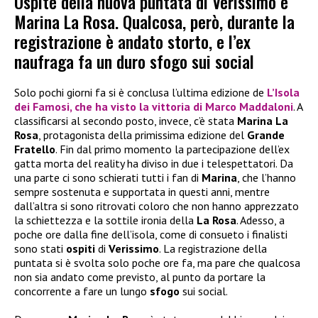
Ospite della nuova puntata di Verissimo è
Marina La Rosa. Qualcosa, però, durante la
registrazione è andato storto, e l’ex
naufraga fa un duro sfogo sui social
Solo pochi giorni fa si è conclusa l’ultima edizione de
L’Isola
dei Famosi
, che ha visto la vittoria di
Marco Maddaloni
. A
classificarsi al secondo posto, invece, c’è stata
Marina La
Rosa
, protagonista della primissima edizione del
Grande
Fratello
. Fin dal primo momento la partecipazione dell’ex
gatta morta del reality ha diviso in due i telespettatori. Da
una parte ci sono schierati tutti i fan di
Marina
, che l’hanno
sempre sostenuta e supportata in questi anni, mentre
dall’altra si sono ritrovati coloro che non hanno apprezzato
la schiettezza e la sottile ironia della
La Rosa
. Adesso, a
poche ore dalla fine dell’isola, come di consueto i finalisti
sono stati
ospiti
di
Verissimo
. La registrazione della
puntata si è svolta solo poche ore fa, ma pare che qualcosa
non sia andato come previsto, al punto da portare la
concorrente a fare un lungo
sfogo
sui social.