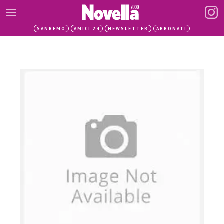
SANREMO
AMICI 24
NEWSLETTER
ABBONATI