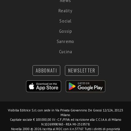
News
Reality
Social
Gossip
Sanremo
Cucina
ABBONATI
NEWSLETTER
Visibilia Editrice S.r.l.
con sede in Via Privata Giovannino De Grassi 12/12A, 20123
Milano.
Capitale sociale € 100.000,00 I.V. - C.F./P.IVA ed iscrizione alla C.C.I.A.A. di Milano
N.10269990965 - REA MI-2519578.
Novella 2000 © 2026. Iscritta al ROC con il n.37767. Tutti i diritti di proprietà