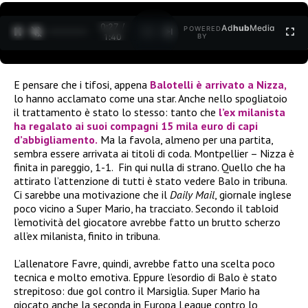
0:27 /
Ad
hub
Media
POWERED
1
/
2
1:40
BY
E pensare che i tifosi, appena
Balotelli è arrivato a Nizza,
lo hanno acclamato come una star. Anche nello spogliatoio
il trattamento è stato lo stesso: tanto che
l’ex milanista
ha regalato ai suoi compagni 15 mila euro di capi
d’abbigliamento.
Ma la favola, almeno per una partita,
sembra essere arrivata ai titoli di coda. Montpellier – Nizza è
finita in pareggio, 1-1. Fin qui nulla di strano. Quello che ha
attirato l’attenzione di tutti è stato vedere Balo in tribuna.
Ci sarebbe una motivazione che il
Daily Mail
, giornale inglese
poco vicino a Super Mario, ha tracciato. Secondo il tabloid
l’emotività del giocatore avrebbe fatto un brutto scherzo
all’ex milanista, finito in tribuna.
L’allenatore Favre, quindi, avrebbe fatto una scelta poco
tecnica e molto emotiva. Eppure l’esordio di Balo è stato
strepitoso: due gol contro il Marsiglia. Super Mario ha
giocato anche la seconda in Europa League contro lo