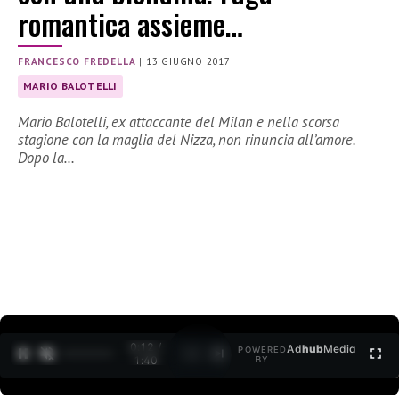
romantica assieme…
FRANCESCO FREDELLA
|
13 GIUGNO 2017
MARIO BALOTELLI
Mario Balotelli, ex attaccante del Milan e nella scorsa
stagione con la maglia del Nizza, non rinuncia all’amore.
Dopo la…
0:13 /
Ad
hub
Media
POWERED
1
/
2
1:40
BY