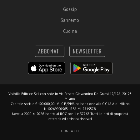
Gossip
Sanremo
Cucina
ABBONATI
NEWSLETTER
Visibilia Editrice S.r.l.
con sede in Via Privata Giovannino De Grassi 12/12A, 20123
Milano.
Capitale sociale € 100.000,00 I.V. - C.F./P.IVA ed iscrizione alla C.C.I.A.A. di Milano
N.10269990965 - REA MI-2519578.
Novella 2000 © 2026. Iscritta al ROC con il n.37767. Tutti i diritti di proprietà
letteraria ed artistica riservati.
CONTATTI