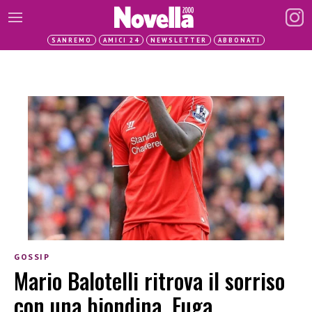
SANREMO
AMICI 24
NEWSLETTER
ABBONATI
GOSSIP
Mario Balotelli ritrova il sorriso
con una biondina. Fuga