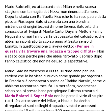
Mario Balotelli, ex attaccante del Milan e nella scorsa
stagione con la maglia del Nizza, non rinuncia all’amore.
Dopo la storia con Raffaella Fico (che lo ha reso padre della
piccola Pia), super Balo si consola con una biondina
misteriosa di origini leccesi di nome Serena. Balotelli l’ha
conosciuta al Twiga di Monte Carlo. Dayane Mello e Fanny
Neguesha ormai fanno parte del passato del calciatore, che
abbiamo incontrato lo scorso anno al Sesto senso di
Lonato. In quell’occasione ci aveva detto
: «
Per me in
questa vita trovare una ragazza è troppo difficile»
. Non
è stato così perché pare che abbia ritrovato il sorriso dopo
l’anno calcistico che non ha deluso le aspettative.
Mario Balo ha trascorso a Nizza l’ultimo anno per una
carriera che lo ha visto di nuovo come grande protagonista.
In Francia si è comportato anche da “Babbo Natale”, come vi
abbiamo raccontato mesi fa. La metafora, ovviamente
scherzosa, si presta bene per spiegare l’ultima trovata di
Mario Balotelli
.
Super Balo
non ha perso il vizio di stupire
tutti. L’ex attaccante del Milan, a Natale, ha deciso
di regalare ai suoi colleghi di squadra vestiti e accessori
spendendo 15 mila euro (circa 500 euro per ogni compagno).