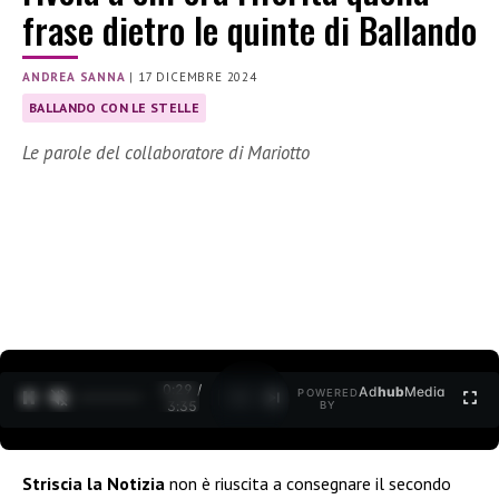
frase dietro le quinte di Ballando
ANDREA SANNA
|
17 DICEMBRE 2024
BALLANDO CON LE STELLE
Le parole del collaboratore di Mariotto
0:30 /
Ad
hub
Media
POWERED
1
/
2
3:35
BY
Striscia la Notizia
non è riuscita a consegnare il secondo