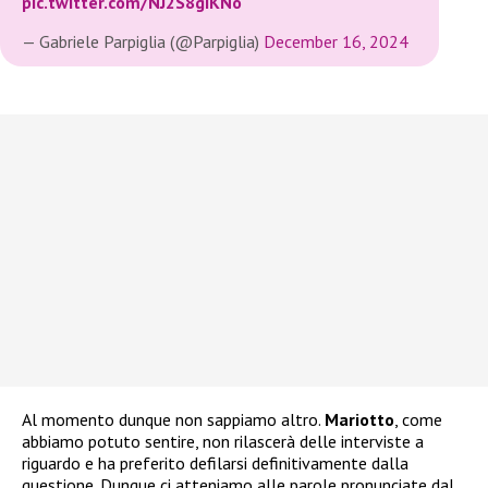
pic.twitter.com/NJ2S8giKNo
— Gabriele Parpiglia (@Parpiglia)
December 16, 2024
Al momento dunque non sappiamo altro.
Mariotto
, come
abbiamo potuto sentire, non rilascerà delle interviste a
riguardo e ha preferito defilarsi definitivamente dalla
questione. Dunque ci atteniamo alle parole pronunciate dal