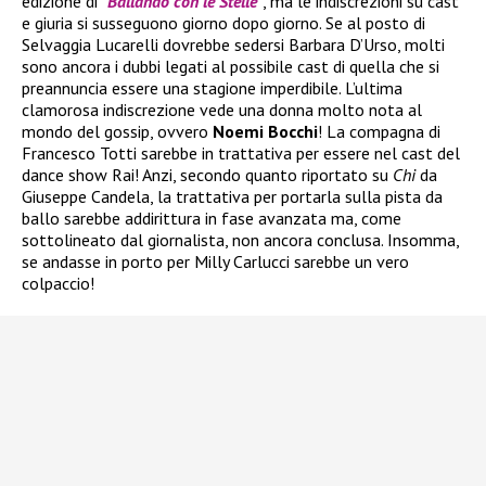
edizione di
“
Ballando con le Stelle
“
, ma le indiscrezioni su cast
e giuria si susseguono giorno dopo giorno. Se al posto di
Selvaggia Lucarelli dovrebbe sedersi Barbara D’Urso, molti
sono ancora i dubbi legati al possibile cast di quella che si
preannuncia essere una stagione imperdibile. L’ultima
clamorosa indiscrezione vede una donna molto nota al
mondo del gossip, ovvero
Noemi Bocchi
! La compagna di
Francesco Totti sarebbe in trattativa per essere nel cast del
dance show Rai! Anzi, secondo quanto riportato su
Chi
da
Giuseppe Candela, la trattativa per portarla sulla pista da
ballo sarebbe addirittura in fase avanzata ma, come
sottolineato dal giornalista, non ancora conclusa. Insomma,
se andasse in porto per Milly Carlucci sarebbe un vero
colpaccio!