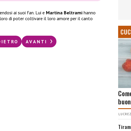
endosi ai suoi fan. Lui e
Martina Beltrami
hanno
oro di poter coltivare il loro amore per il canto
CUC
DIETRO
AVANTI
Come
buon
LUCREZ
Tiram