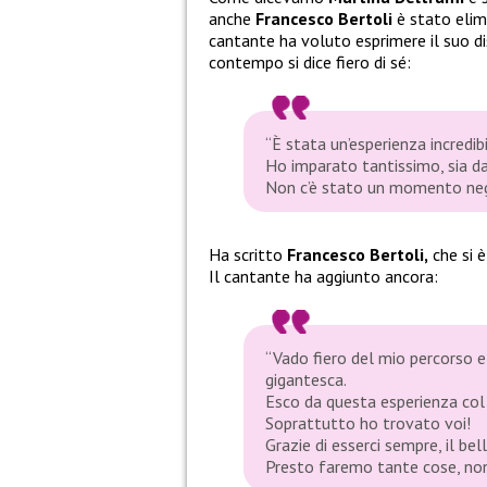
anche
Francesco Bertoli
è stato eli
cantante ha voluto esprimere il suo di
contempo si dice fiero di sé:
“È stata un’esperienza incredib
Ho imparato tantissimo, sia dal
Non c’è stato un momento negli
Ha scritto
Francesco Bertoli,
che si 
Il cantante ha aggiunto ancora:
“Vado fiero del mio percorso e 
gigantesca.
Esco da questa esperienza col s
Soprattutto ho trovato voi!
Grazie di esserci sempre, il bel
Presto faremo tante cose, non v