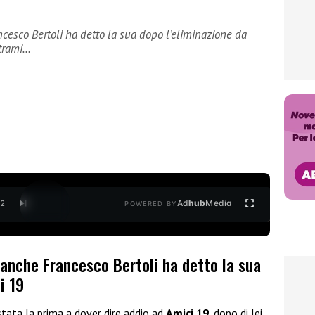
cesco Bertoli ha detto la sua dopo l’eliminazione da
trami…
Ad
hub
Media
/
2
POWERED BY
 anche Francesco Bertoli ha detto la sua
i 19
tata la prima a dover dire addio ad
Amici 19
, dopo di lei