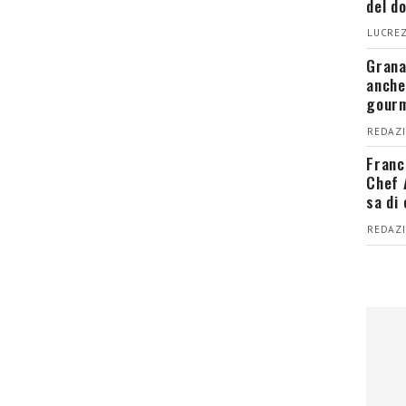
del d
LUCREZ
Grana
anche
gour
REDAZI
Franc
Chef 
sa di
REDAZI