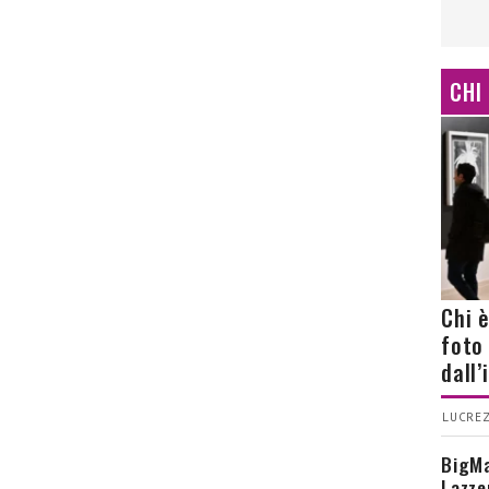
CHI
Chi 
foto
dall
LUCREZ
BigMa
Lazze