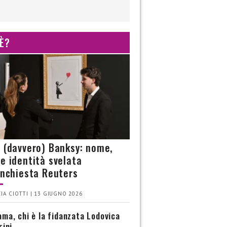
 È?
è (davvero) Banksy: nome,
 e identità svelata
’inchiesta Reuters
IA CIOTTI | 13 GIUGNO 2026
ma, chi è la fidanzata Lodovica
rini