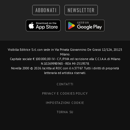
ABBONATI
NEWSLETTER
Visibilia Editrice S.r.l.
con sede in Via Privata Giovannino De Grassi 12/12A, 20123
Milano.
Capitale sociale € 100.000,00 I.V. - C.F./P.IVA ed iscrizione alla C.C.I.A.A. di Milano
N.10269990965 - REA MI-2519578.
Novella 2000 © 2026. Iscritta al ROC con il n.37767. Tutti i diritti di proprietà
letteraria ed artistica riservati.
CONTATTI
PRIVACY E COOKIES POLICY
IMPOSTAZIONI COOKIE
TORNA SU