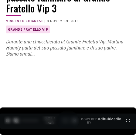
Fratello Vip 3
VINCENZO CHIANESE
|
8 NOVEMBRE 2018
GRANDE FRATELLO VIP
Durante una chiacchierata al Grande Fratello Vip, Martina
Hamdy parla del suo passato familiare e di suo padre.
Siamo ormai…
0:27 /
Ad
hub
Media
POWERED
1
/
2
1:40
BY