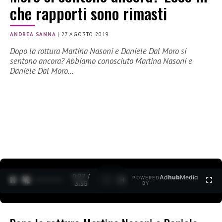
che rapporti sono rimasti
ANDREA SANNA
|
27 AGOSTO 2019
Dopo la rottura Martina Nasoni e Daniele Dal Moro si
sentono ancora? Abbiamo conosciuto Martina Nasoni e
Daniele Dal Moro…
0:27 /
Ad
hub
Media
POWERED
1
/
2
3:35
BY