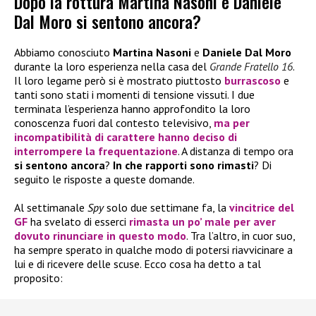
Dopo la rottura Martina Nasoni e Daniele
Dal Moro si sentono ancora?
Abbiamo conosciuto
Martina Nasoni
e
Daniele Dal Moro
durante la loro esperienza nella casa del
Grande Fratello 16
.
Il loro legame però si è mostrato piuttosto
burrascoso
e
tanti sono stati i momenti di tensione vissuti. I due
terminata l’esperienza hanno approfondito la loro
conoscenza fuori dal contesto televisivo,
ma per
incompatibilità di carattere hanno deciso di
interrompere la frequentazione
. A distanza di tempo ora
si sentono ancora
?
In che
rapporti
sono rimasti
? Di
seguito le risposte a queste domande.
Al settimanale
Spy
solo due settimane fa, la
vincitrice del
GF
ha svelato di esserci
rimasta un po’ male per aver
dovuto rinunciare in questo modo
. Tra l’altro, in cuor suo,
ha sempre sperato in qualche modo di potersi riavvicinare a
lui e di ricevere delle scuse. Ecco cosa ha detto a tal
proposito: