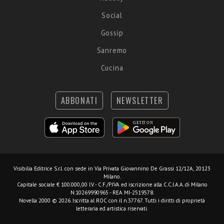
Social
Gossip
Sanremo
Cucina
ABBONATI
NEWSLETTER
Visibilia Editrice S.r.l.
con sede in Via Privata Giovannino De Grassi 12/12A, 20123
Milano.
Capitale sociale € 100.000,00 I.V. - C.F./P.IVA ed iscrizione alla C.C.I.A.A. di Milano
N.10269990965 - REA MI-2519578.
Novella 2000 © 2026. Iscritta al ROC con il n.37767. Tutti i diritti di proprietà
letteraria ed artistica riservati.