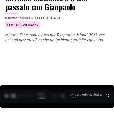
passato con Gianpaolo
DEBORA PARIGI
|
17 SETTEMBRE 2018
TEMPTATION ISLAND
Martina Sebastiani è nota per Temptation Island 2018, ma
nel suo passato c’è anche un incidente terribile che le ha…
0:27 /
Ad
hub
Media
POWERED
1
/
2
3:35
BY