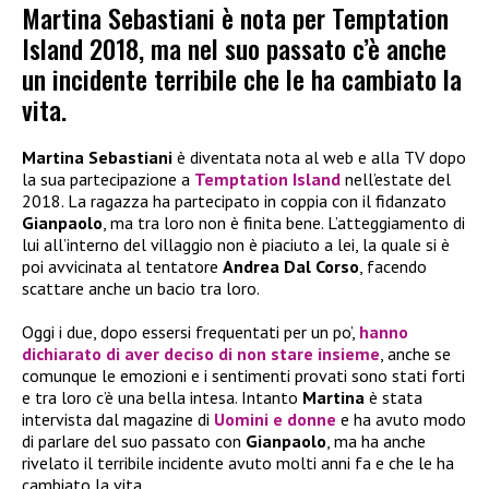
Martina Sebastiani è nota per Temptation
Island 2018, ma nel suo passato c’è anche
un incidente terribile che le ha cambiato la
vita.
Martina Sebastiani
è diventata nota al web e alla TV dopo
la sua partecipazione a
Temptation Island
nell’estate del
2018. La ragazza ha partecipato in coppia con il fidanzato
Gianpaolo
, ma tra loro non è finita bene. L’atteggiamento di
lui all’interno del villaggio non è piaciuto a lei, la quale si è
poi avvicinata al tentatore
Andrea Dal Corso
, facendo
scattare anche un bacio tra loro.
Oggi i due, dopo essersi frequentati per un po’,
hanno
dichiarato di aver deciso di non stare insieme
, anche se
comunque le emozioni e i sentimenti provati sono stati forti
e tra loro c’è una bella intesa. Intanto
Martina
è stata
intervista dal magazine di
Uomini e donne
e ha avuto modo
di parlare del suo passato con
Gianpaolo
, ma ha anche
rivelato il terribile incidente avuto molti anni fa e che le ha
cambiato la vita.