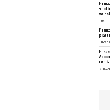
Press
senti
veloci
LUCREZ
Pranz
piatt
LUCREZ
Fresel
Armon
reali
REDAZI