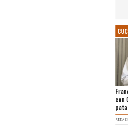
CUC
Fran
con 
pata
REDAZI