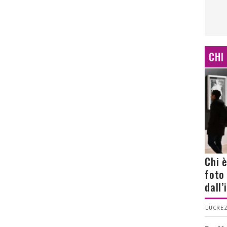
CHI
Chi 
foto
dall
LUCREZ