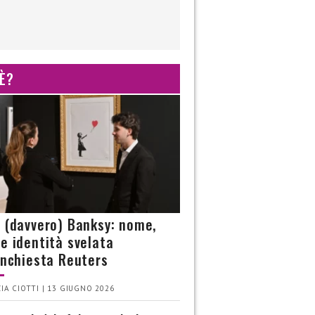
 È?
è (davvero) Banksy: nome,
 e identità svelata
’inchiesta Reuters
IA CIOTTI | 13 GIUGNO 2026