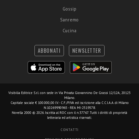
Gossip
Sanremo
Cucina
ABBONATI
NEWSLETTER
Visibilia Editrice S.r.l.
con sede in Via Privata Giovannino De Grassi 12/12A, 20123
Milano.
Capitale sociale € 100.000,00 I.V. - C.F./P.IVA ed iscrizione alla C.C.I.A.A. di Milano
N.10269990965 - REA MI-2519578.
Novella 2000 © 2026. Iscritta al ROC con il n.37767. Tutti i diritti di proprietà
letteraria ed artistica riservati.
CONTATTI