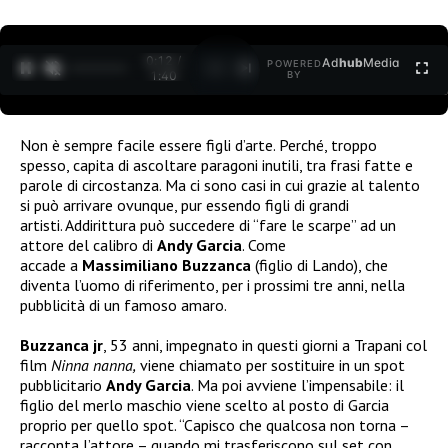
0:12 /
Ad
hub
Media
POWERED
1
/
2
1:40
BY
Non è sempre facile essere figli d’arte. Perché, troppo
spesso, capita di ascoltare paragoni inutili, tra frasi fatte e
parole di circostanza. Ma ci sono casi in cui grazie al talento
si può arrivare ovunque, pur essendo figli di grandi
artisti. Addirittura può succedere di “fare le scarpe” ad un
attore del calibro di
Andy Garcia
. Come
accade a
Massimiliano Buzzanca
(figlio di Lando), che
diventa l’uomo di riferimento, per i prossimi tre anni, nella
pubblicità di un famoso amaro.
Buzzanca jr
, 53 anni, impegnato in questi giorni a Trapani col
film
Ninna nanna,
viene chiamato per sostituire in un spot
pubblicitario
Andy Garcia
. Ma poi avviene l’impensabile: il
figlio del merlo maschio viene scelto al posto di Garcia
proprio per quello spot. “Capisco che qualcosa non torna –
racconta l’attore – quando mi trasferiscono sul set con