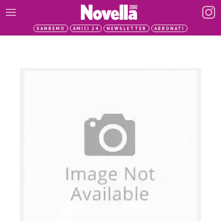
SANREMO
AMICI 24
NEWSLETTER
ABBONATI